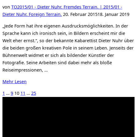
Photographie.“
von
TO
2015/01 - Dieter Nuhr. Fremdes Terrain. | 2015/01 -
Veröffentlicht
Dieter Nuhr. Foreign Terrain.
20. Februar 2015
18. Januar 2019
am
„Jede Form hat ihre eigenen Ausdrucksmöglichkeiten. In der
Sprache kann ich ironisch sein, in Bildern erscheint mir die
Welt eher ernst.“, so der bekannte Kabarettist Dieter Nuhr über
die beiden großen kreativen Pole in seinem Leben. Jenseits der
Bühnenwelt widmet er sich als bildender Künstler der
Fotografie. Seine Arbeiten sind dabei mehr als bloße
Reiseimpressionen, …
über
Mehr
Lesen
„Ausstellung
Seitennummerierung
1
…
9
10
11
…
25
mit
Dieter
der
Nuhr“
Beiträge
Kahrstr. 59, D-45128 Essen, Germany