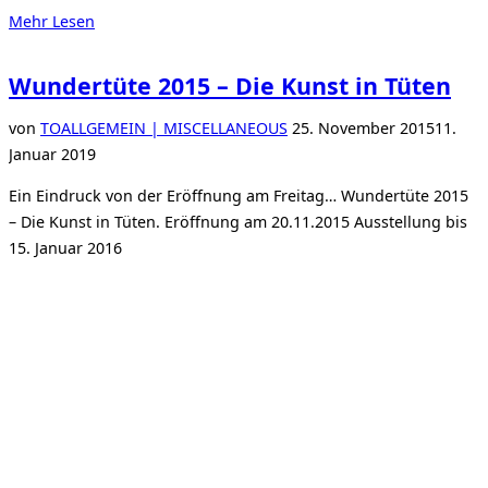
über
Mehr
Lesen
„Künstler
und
Wundertüte 2015 – Die Kunst in Tüten
News“
Veröffentlicht
von
TO
ALLGEMEIN | MISCELLANEOUS
25. November 2015
11.
am
Januar 2019
Ein Eindruck von der Eröffnung am Freitag… Wundertüte 2015
– Die Kunst in Tüten. Eröffnung am 20.11.2015 Ausstellung bis
15. Januar 2016