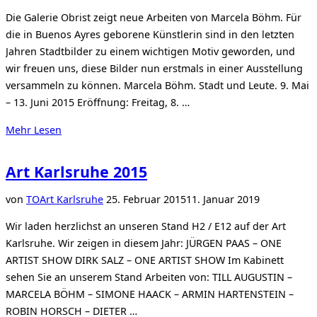
Die Galerie Obrist zeigt neue Arbeiten von Marcela Böhm. Für
die in Buenos Ayres geborene Künstlerin sind in den letzten
Jahren Stadtbilder zu einem wichtigen Motiv geworden, und
wir freuen uns, diese Bilder nun erstmals in einer Ausstellung
versammeln zu können. Marcela Böhm. Stadt und Leute. 9. Mai
– 13. Juni 2015 Eröffnung: Freitag, 8. …
über
Mehr
Lesen
„Marcela
Böhm.
Art Karlsruhe 2015
Stadt
und
Veröffentlicht
von
TO
Art Karlsruhe
25. Februar 2015
11. Januar 2019
Leute.“
am
Wir laden herzlichst an unseren Stand H2 / E12 auf der Art
Karlsruhe. Wir zeigen in diesem Jahr: JÜRGEN PAAS – ONE
ARTIST SHOW DIRK SALZ – ONE ARTIST SHOW Im Kabinett
sehen Sie an unserem Stand Arbeiten von: TILL AUGUSTIN –
MARCELA BÖHM – SIMONE HAACK – ARMIN HARTENSTEIN –
ROBIN HORSCH – DIETER …