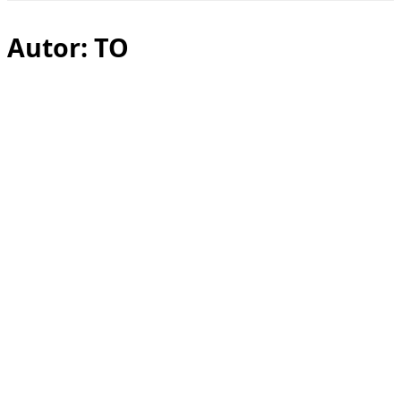
Seitenleiste
&
Navigation
Autor:
TO
umschalten