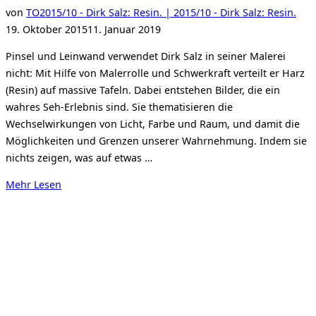
Verö
von
TO
2015/10 - Dirk Salz: Resin. | 2015/10 - Dirk Salz: Resin.
am
19. Oktober 2015
11. Januar 2019
Pinsel und Leinwand verwendet Dirk Salz in seiner Malerei
nicht: Mit Hilfe von Malerrolle und Schwerkraft verteilt er Harz
(Resin) auf massive Tafeln. Dabei entstehen Bilder, die ein
wahres Seh-Erlebnis sind. Sie thematisieren die
Wechselwirkungen von Licht, Farbe und Raum, und damit die
Möglichkeiten und Grenzen unserer Wahrnehmung. Indem sie
nichts zeigen, was auf etwas …
über
Mehr
Lesen
„Dirk
Salz.
Resin.“