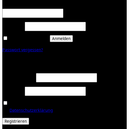
Erforderlich
Benutzername oder E-Mail-Adresse
*
Erforderlich
Passwort
*
Angemeldet bleiben
Anmelden
Passwort vergessen?
Registrieren
Erforderlich
E-Mail-Adresse
*
Erforderlich
Passwort
*
Ja, ich möchte ein Kundenkonto eröffnen und akzeptiere
Erforderlich
die
Datenschutzerklärung
.
*
Registrieren