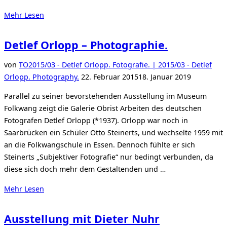
über
Mehr
Lesen
„Art
Karlsruhe
Detlef Orlopp – Photographie.
2015“
von
TO
2015/03 - Detlef Orlopp. Fotografie. | 2015/03 - Detlef
Veröffentlicht
Orlopp. Photography.
22. Februar 2015
18. Januar 2019
am
Parallel zu seiner bevorstehenden Ausstellung im Museum
Folkwang zeigt die Galerie Obrist Arbeiten des deutschen
Fotografen Detlef Orlopp (*1937). Orlopp war noch in
Saarbrücken ein Schüler Otto Steinerts, und wechselte 1959 mit
an die Folkwangschule in Essen. Dennoch fühlte er sich
Steinerts „Subjektiver Fotografie“ nur bedingt verbunden, da
diese sich doch mehr dem Gestaltenden und …
über
Mehr
Lesen
„Detlef
Orlopp
Ausstellung mit Dieter Nuhr
–