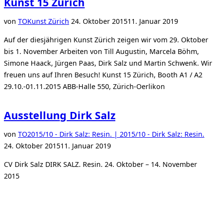
Kunst 15 Zürich
Veröffentlicht
von
TO
Kunst Zürich
24. Oktober 2015
11. Januar 2019
am
Auf der diesjährigen Kunst Zürich zeigen wir vom 29. Oktober
bis 1. November Arbeiten von Till Augustin, Marcela Böhm,
Simone Haack, Jürgen Paas, Dirk Salz und Martin Schwenk. Wir
freuen uns auf Ihren Besuch! Kunst 15 Zürich, Booth A1 / A2
29.10.-01.11.2015 ABB-Halle 550, Zürich-Oerlikon
Ausstellung Dirk Salz
Verö
von
TO
2015/10 - Dirk Salz: Resin. | 2015/10 - Dirk Salz: Resin.
am
24. Oktober 2015
11. Januar 2019
CV Dirk Salz DIRK SALZ. Resin. 24. Oktober – 14. November
2015