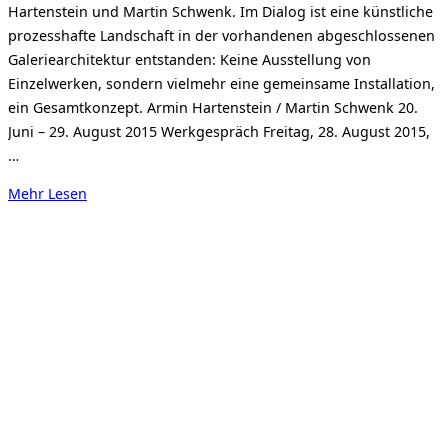
Hartenstein und Martin Schwenk. Im Dialog ist eine künstliche
prozesshafte Landschaft in der vorhandenen abgeschlossenen
Galeriearchitektur entstanden: Keine Ausstellung von
Einzelwerken, sondern vielmehr eine gemeinsame Installation,
ein Gesamtkonzept. Armin Hartenstein / Martin Schwenk 20.
Juni – 29. August 2015 Werkgespräch Freitag, 28. August 2015,
…
über
Mehr
Lesen
„Armin
Hartenstein
und
Martin
Schwenk“