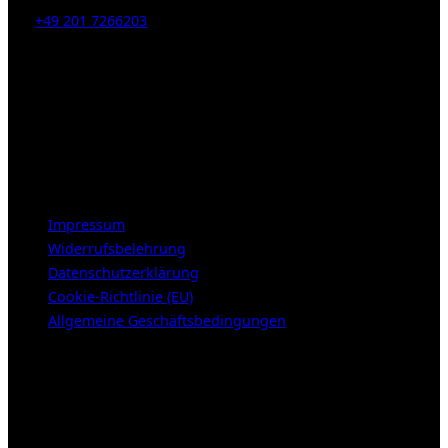
Tel:
+49 201 7266203
E-Mail:
info [at] galerie-obrist.de
Öffnungszeiten:
Mittwoch – Freitag 12-18h
Samstags 10-16h
LEGAL NOTICE
Impressum
Widerrufsbelehrung
Datenschutzerklärung
Cookie-Richtlinie (EU)
Allgemeine Geschäftsbedingungen
KUNDENBEREICH (Login or register)
Anmelden