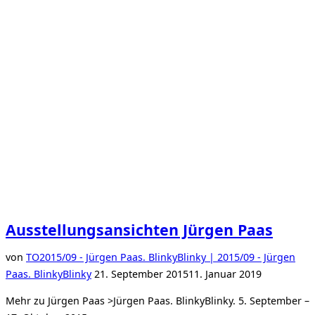
Ausstellungsansichten Jürgen Paas
von
TO
2015/09 - Jürgen Paas. BlinkyBlinky | 2015/09 - Jürgen
Veröffentlicht
Paas. BlinkyBlinky
21. September 2015
11. Januar 2019
am
Mehr zu Jürgen Paas >Jürgen Paas. BlinkyBlinky. 5. September –