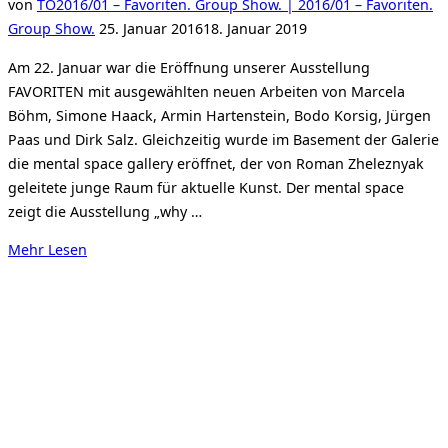
von
TO
2016/01 – Favoriten. Group Show. | 2016/01 – Favoriten.
Veröffentlicht
Group Show.
25. Januar 2016
18. Januar 2019
am
Am 22. Januar war die Eröffnung unserer Ausstellung
FAVORITEN mit ausgewählten neuen Arbeiten von Marcela
Böhm, Simone Haack, Armin Hartenstein, Bodo Korsig, Jürgen
Paas und Dirk Salz. Gleichzeitig wurde im Basement der Galerie
die mental space gallery eröffnet, der von Roman Zheleznyak
geleitete junge Raum für aktuelle Kunst. Der mental space
zeigt die Ausstellung „why …
über
Mehr
Lesen
„Eröffnung
FAVORITEN
und
MENTAL
SPACE“