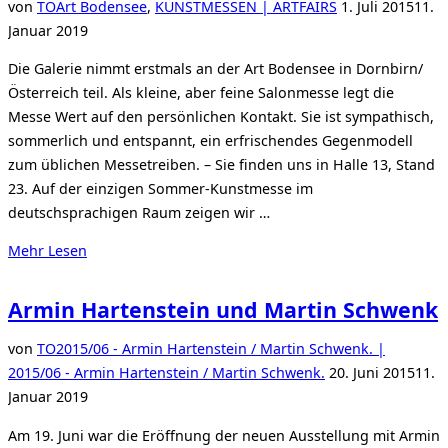
Veröffentlicht
von
TO
Art Bodensee
,
KUNSTMESSEN | ARTFAIRS
1. Juli 2015
11.
am
Januar 2019
Die Galerie nimmt erstmals an der Art Bodensee in Dornbirn/
Österreich teil. Als kleine, aber feine Salonmesse legt die
Messe Wert auf den persönlichen Kontakt. Sie ist sympathisch,
sommerlich und entspannt, ein erfrischendes Gegenmodell
zum üblichen Messetreiben. – Sie finden uns in Halle 13, Stand
23. Auf der einzigen Sommer-Kunstmesse im
deutschsprachigen Raum zeigen wir …
über
Mehr
Lesen
„Art
Bodensee
Armin Hartenstein und Martin Schwenk
10.-12.
Juli
von
TO
2015/06 - Armin Hartenstein / Martin Schwenk. |
2015“
Veröffentlicht
2015/06 - Armin Hartenstein / Martin Schwenk.
20. Juni 2015
11.
am
Januar 2019
Am 19. Juni war die Eröffnung der neuen Ausstellung mit Armin