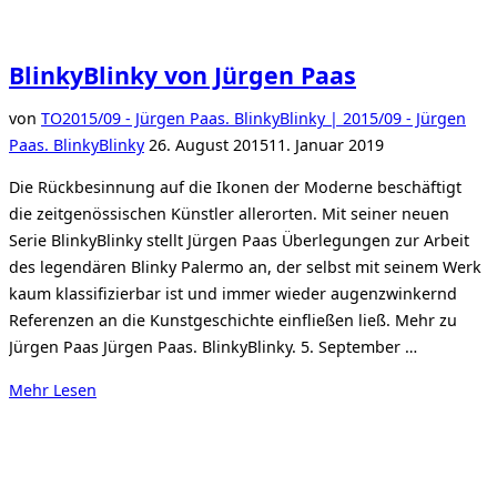
BlinkyBlinky von Jürgen Paas
von
TO
2015/09 - Jürgen Paas. BlinkyBlinky | 2015/09 - Jürgen
Veröffentlicht
Paas. BlinkyBlinky
26. August 2015
11. Januar 2019
am
Die Rückbesinnung auf die Ikonen der Moderne beschäftigt
die zeitgenössischen Künstler allerorten. Mit seiner neuen
Serie BlinkyBlinky stellt Jürgen Paas Überlegungen zur Arbeit
des legendären Blinky Palermo an, der selbst mit seinem Werk
kaum klassifizierbar ist und immer wieder augenzwinkernd
Referenzen an die Kunstgeschichte einfließen ließ. Mehr zu
Jürgen Paas Jürgen Paas. BlinkyBlinky. 5. September …
über
Mehr
Lesen
„BlinkyBlinky
von
Jürgen
Paas“