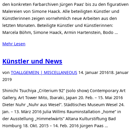
den konkreten Farbarchiven Jürgen Paas‘ bis zu den figurativen
Malereien von Simone Haack. Alle beteiligten Künstler und
Künstlerinnen zeigen vornehmlich neue Arbeiten aus den
letzten Monaten. Beteiligte Künstler und Künstlerinnen:
Marcela Böhm, Simone Haack, Armin Hartenstein, Bodo …
über
Mehr
Lesen
„Favoriten“
Künstler und News
Veröffentlicht
von
TO
ALLGEMEIN | MISCELLANEOUS
14. Januar 2016
18. Januar
am
2019
Shinichi Tsuchiya „Criterium 92“ (solo show) Contemporary Art
Gallery, Art Tower Mito, Ibaraki, Japan 20. Feb. – 15. Mai 2016
Dieter Nuhr „Nuhr aus Wesel“. Städtisches Museum Wesel 24.
Jan. – 13. März 2016 Julia Willms Rauminstallation „home“ in
der Ausstellung „Himmelwärts“ Altana Kulturstiftung Bad
Homburg 18. Okt. 2015 – 14. Feb. 2016 Jürgen Paas …