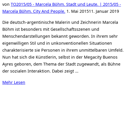
von
TO
2015/05 - Marcela Böhm. Stadt und Leute. | 2015/05 -
Veröffentlicht
Marcela Böhm. City And People.
1. Mai 2015
11. Januar 2019
am
Die deutsch-argentinische Malerin und Zeichnerin Marcela
Böhm ist besonders mit Gesellschaftsszenen und
Menschendarstellungen bekannt geworden. In ihrem sehr
eigenwilligen Stil und in unkonventionellen Situationen
charakterisierte sie Personen in ihrem unmittelbaren Umfeld.
Nun hat sich die Künstlerin, selbst in der Megacity Buenos
Ayres geboren, dem Thema der Stadt zugewandt, als Bühne
der sozialen Interaktion. Dabei zeigt …
über
Mehr
Lesen
„Kehrseiten
der
Skylines“