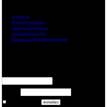
LEGAL NOTICE
Impressum
Widerrufsbelehrung
Datenschutzerklärung
Cookie-Richtlinie (EU)
Allgemeine Geschäftsbedingungen
KUNDENBEREICH (Login or register)
Anmelden
Erforderlich
Benutzername oder E-Mail-Adresse
*
Erforderlich
Passwort
*
Angemeldet bleiben
Anmelden