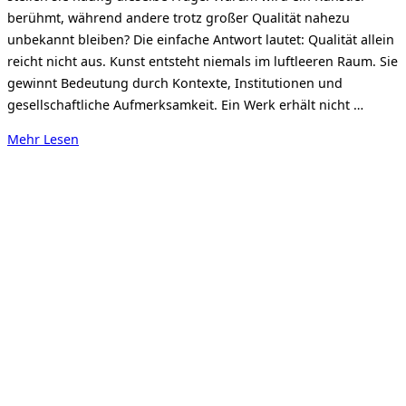
berühmt, während andere trotz großer Qualität nahezu
unbekannt bleiben? Die einfache Antwort lautet: Qualität allein
reicht nicht aus. Kunst entsteht niemals im luftleeren Raum. Sie
gewinnt Bedeutung durch Kontexte, Institutionen und
gesellschaftliche Aufmerksamkeit. Ein Werk erhält nicht …
über
Mehr
Lesen
„ZWISCHEN
ATELIER
UND
MARKT
(2)
–
Warum
manche
Künstler
berühmt
werden“