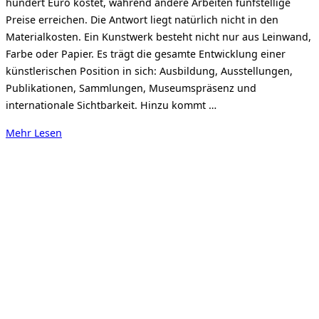
hundert Euro kostet, während andere Arbeiten fünfstellige
Preise erreichen. Die Antwort liegt natürlich nicht in den
Materialkosten. Ein Kunstwerk besteht nicht nur aus Leinwand,
Farbe oder Papier. Es trägt die gesamte Entwicklung einer
künstlerischen Position in sich: Ausbildung, Ausstellungen,
Publikationen, Sammlungen, Museumspräsenz und
internationale Sichtbarkeit. Hinzu kommt …
über
Mehr
Lesen
„ZWISCHEN
ATELIER
UND
MARKT
(3)
–
Wie
entsteht
der
Preis