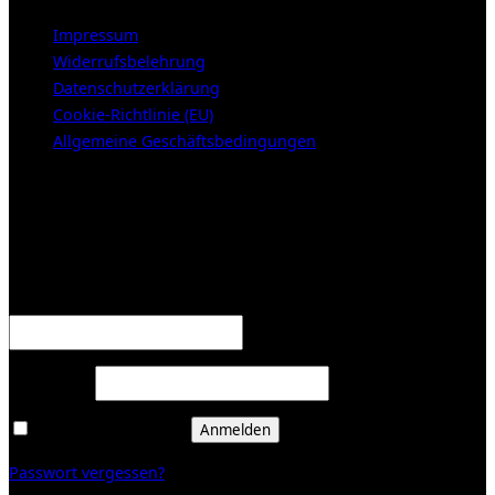
Impressum
Widerrufsbelehrung
Datenschutzerklärung
Cookie-Richtlinie (EU)
Allgemeine Geschäftsbedingungen
KUNDENBEREICH (Login or register)
Anmelden
Erforderlich
Benutzername oder E-Mail-Adresse
*
Erforderlich
Passwort
*
Angemeldet bleiben
Anmelden
Passwort vergessen?