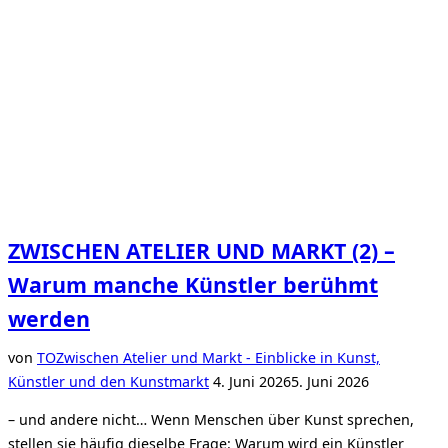
eines
Kunstwerkes?“
ZWISCHEN ATELIER UND MARKT (2) –
Warum manche Künstler berühmt
werden
von
TO
Zwischen Atelier und Markt - Einblicke in Kunst,
Veröffentlicht
Künstler und den Kunstmarkt
4. Juni 2026
5. Juni 2026
am
– und andere nicht… Wenn Menschen über Kunst sprechen,
stellen sie häufig dieselbe Frage: Warum wird ein Künstler