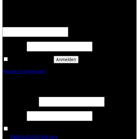
Anmelden
Erforderlich
Benutzername oder E-Mail-Adresse
*
Erforderlich
Passwort
*
Angemeldet bleiben
Anmelden
Passwort vergessen?
Registrieren
Erforderlich
E-Mail-Adresse
*
Erforderlich
Passwort
*
Ja, ich möchte ein Kundenkonto eröffnen und akzeptiere
Erforderlich
die
Datenschutzerklärung
.
*