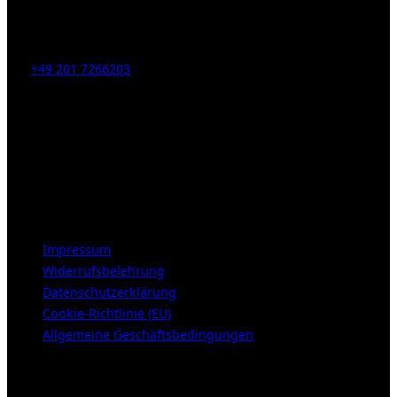
Kahrstr. 59, D-45128 Essen, Germany
Tel:
+49 201 7266203
E-Mail:
info [at] galerie-obrist.de
Öffnungszeiten:
Mittwoch – Freitag 12-18h
Samstags 10-16h
LEGAL NOTICE
Impressum
Widerrufsbelehrung
Datenschutzerklärung
Cookie-Richtlinie (EU)
Allgemeine Geschäftsbedingungen
KUNDENBEREICH (Login or register)