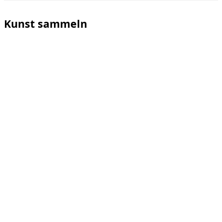
Seitenleiste
&
Navigation
Kunst sammeln
umschalten