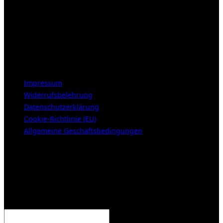
Öffnungszeiten:
Mittwoch – Freitag 12-18h
Samstags 10-16h
LEGAL NOTICE
Impressum
Widerrufsbelehrung
Datenschutzerklärung
Cookie-Richtlinie (EU)
Allgemeine Geschäftsbedingungen
KUNDENBEREICH (Login or register)
Anmelden
Erforderlich
Benutzername oder E-Mail-Adresse
*