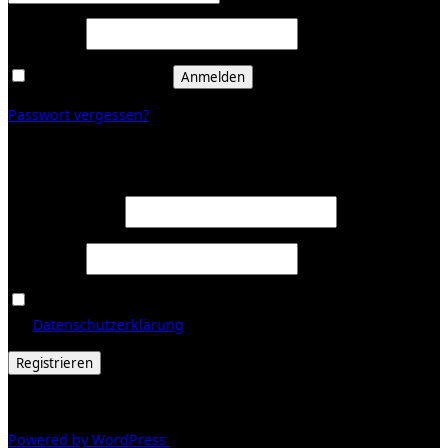
Erforderlich
Passwort
*
Angemeldet bleiben
Anmelden
Passwort vergessen?
Registrieren
Erforderlich
E-Mail-Adresse
*
Erforderlich
Passwort
*
Ja, ich möchte ein Kundenkonto eröffnen und akzeptiere
Erforderlich
die
Datenschutzerklärung
.
*
Registrieren
© 2026 Galerie Obrist
Powered by WordPress
/ Inspiro WordPress Theme by