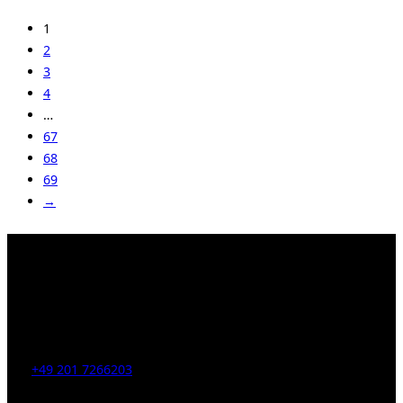
1
2
3
4
…
67
68
69
→
Kahrstr. 59, D-45128 Essen, Germany
Tel:
+49 201 7266203
E-Mail:
info [at] galerie-obrist.de