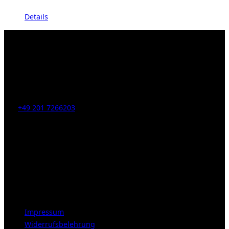
Details
Kahrstr. 59, D-45128 Essen, Germany
Tel:
+49 201 7266203
E-Mail:
info [at] galerie-obrist.de
Öffnungszeiten:
Mittwoch – Freitag 12-18h
Samstags 10-16h
LEGAL NOTICE
Impressum
Widerrufsbelehrung