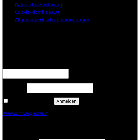
Datenschutzerklärung
Cookie-Richtlinie (EU)
Allgemeine Geschäftsbedingungen
KUNDENBEREICH (Login or register)
Anmelden
Erforderlich
Benutzername oder E-Mail-Adresse
*
Erforderlich
Passwort
*
Angemeldet bleiben
Anmelden
Passwort vergessen?
Registrieren