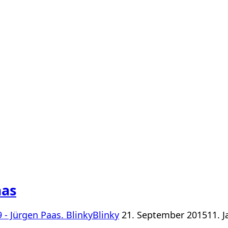
aas
Veröffentlicht
 - Jürgen Paas. BlinkyBlinky
21. September 2015
11. 