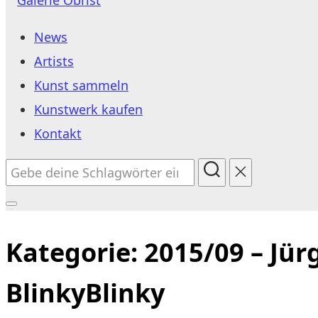
Inhalt
News
springen
Artists
Kunst sammeln
Kunstwerk kaufen
Kontakt
Suchen
nach:
Seitenleiste
&
Kategorie:
2015/09 – Jür
Navigation
BlinkyBlinky
umschalten