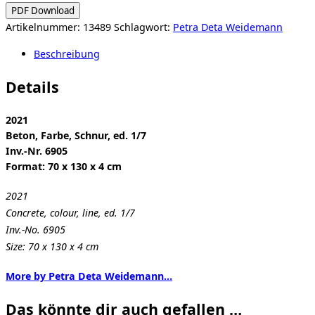
Grundstück
PDF Download
Menge
Artikelnummer:
13489
Schlagwort:
Petra Deta Weidemann
Beschreibung
Details
2021
Beton, Farbe, Schnur, ed. 1/7
Inv.-Nr. 6905
Format: 70 x 130 x 4 cm
2021
Concrete, colour, line, ed. 1/7
Inv.-No. 6905
Size: 70 x 130 x 4 cm
More by Petra Deta Weidemann…
Das könnte dir auch gefallen …