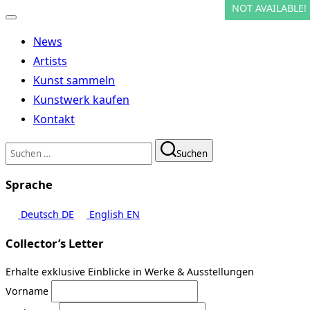
NOT AVAILABLE!
NOT AVAILABLE!
Navigation
umschalten
News
Artists
Kunst sammeln
Kunstwerk kaufen
Kontakt
Suchen
Suchen
nach:
Sprache
Deutsch
DE
English
EN
Collector’s Letter
Erhalte exklusive Einblicke in Werke & Ausstellungen
Vorname