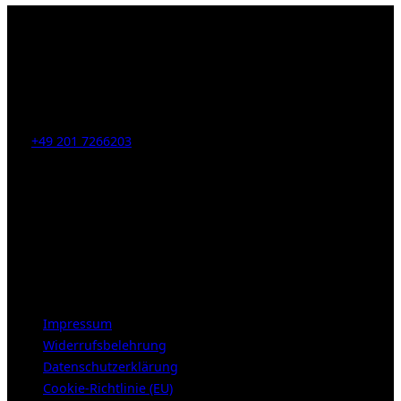
Kahrstr. 59, D-45128 Essen, Germany
Tel:
+49 201 7266203
E-Mail:
info [at] galerie-obrist.de
Öffnungszeiten:
Mittwoch – Freitag 12-18h
Samstags 10-16h
LEGAL NOTICE
Impressum
Widerrufsbelehrung
Datenschutzerklärung
Cookie-Richtlinie (EU)