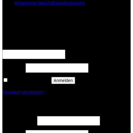
Allgemeine Geschäftsbedingungen
KUNDENBEREICH (Login or register)
Anmelden
Erforderlich
Benutzername oder E-Mail-Adresse
*
Erforderlich
Passwort
*
Angemeldet bleiben
Anmelden
Passwort vergessen?
Registrieren
Erforderlich
E-Mail-Adresse
*