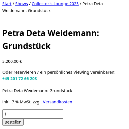
Seitenleiste
Start
/
Shows
/
Collector's Lounge 2023
/ Petra Deta
&
Weidemann: Grundstück
Navigation
umschalten
Petra Deta Weidemann:
Grundstück
3.200,00
€
Oder reservieren / ein persönliches Viewing vereinbaren:
+49 201 72 66 203
Petra Deta Weidemann: Grundstück
inkl. 7 % MwSt.
zzgl.
Versandkosten
Petra
Deta
Bestellen
Weidemann: