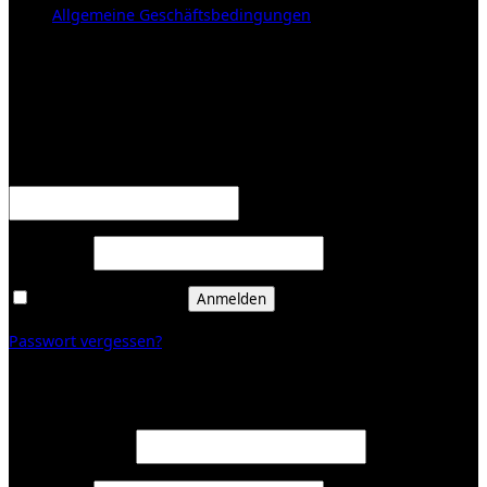
Allgemeine Geschäftsbedingungen
KUNDENBEREICH (Login or register)
Anmelden
Erforderlich
Benutzername oder E-Mail-Adresse
*
Erforderlich
Passwort
*
Angemeldet bleiben
Anmelden
Passwort vergessen?
Registrieren
Erforderlich
E-Mail-Adresse
*