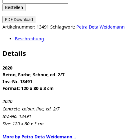
Deta
Bestellen
Weidemann:
Zwischendeck
PDF Download
Menge
Artikelnummer:
13491
Schlagwort:
Petra Deta Weidemann
Beschreibung
Details
2020
Beton, Farbe, Schnur, ed. 2/7
Inv.-Nr. 13491
Format: 120 x 80 x 3 cm
2020
Concrete, colour, line, ed. 2/7
Inv.-No. 13491
Size: 120 x 80 x 3 cm
More by Petra Deta Weidemann…