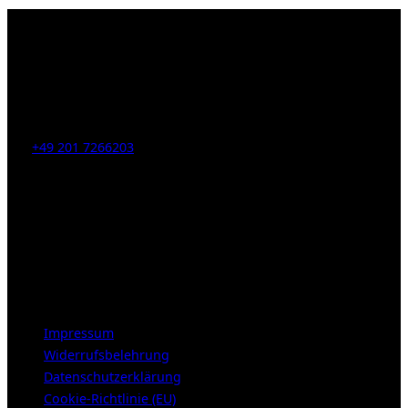
Kahrstr. 59, D-45128 Essen, Germany
Tel:
+49 201 7266203
E-Mail:
info [at] galerie-obrist.de
Öffnungszeiten:
Mittwoch – Freitag 12-18h
Samstags 10-16h
LEGAL NOTICE
Impressum
Widerrufsbelehrung
Datenschutzerklärung
Cookie-Richtlinie (EU)