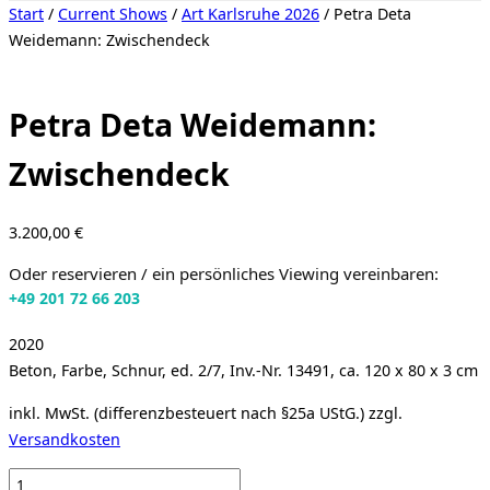
Seitenleiste
Start
/
Current Shows
/
Art Karlsruhe 2026
/ Petra Deta
&
Weidemann: Zwischendeck
Navigation
umschalten
Petra Deta Weidemann:
Zwischendeck
3.200,00
€
Oder reservieren / ein persönliches Viewing vereinbaren:
+49 201 72 66 203
2020
Beton, Farbe, Schnur, ed. 2/7, Inv.-Nr. 13491, ca. 120 x 80 x 3 cm
inkl. MwSt. (differenzbesteuert nach §25a UStG.)
zzgl.
Versandkosten
Petra