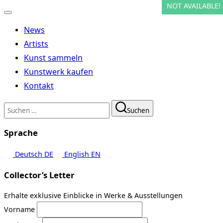
NOT AVAILABLE!
NOT AVAILABLE!
Navigation
umschalten
News
Artists
Kunst sammeln
Kunstwerk kaufen
Kontakt
Suchen
Suchen
nach:
Sprache
Deutsch
DE
English
EN
Collector’s Letter
Erhalte exklusive Einblicke in Werke & Ausstellungen
Vorname