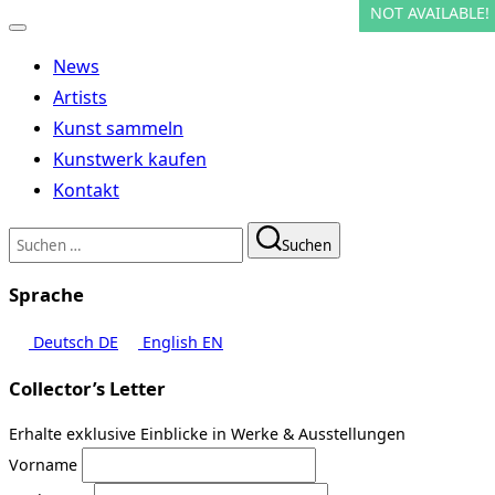
NOT AVAILABLE!
NOT AVAILABLE!
NOT AVAILABLE!
NOT AVAILABLE!
Navigation
umschalten
News
Artists
Kunst sammeln
Kunstwerk kaufen
Kontakt
Suchen
Suchen
nach:
Sprache
Deutsch
DE
English
EN
Collector’s Letter
Erhalte exklusive Einblicke in Werke & Ausstellungen
Vorname