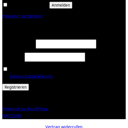
Angemeldet bleiben
Anmelden
Passwort vergessen?
Registrieren
Erforderlich
E-Mail-Adresse
*
Erforderlich
Passwort
*
Ja, ich möchte ein Kundenkonto eröffnen und akzeptiere
Erforderlich
die
Datenschutzerklärung
.
*
Registrieren
© 2026 Galerie Obrist
Powered by WordPress
/ Inspiro WordPress Theme by
WPZOOM
Vertrag widerrufen