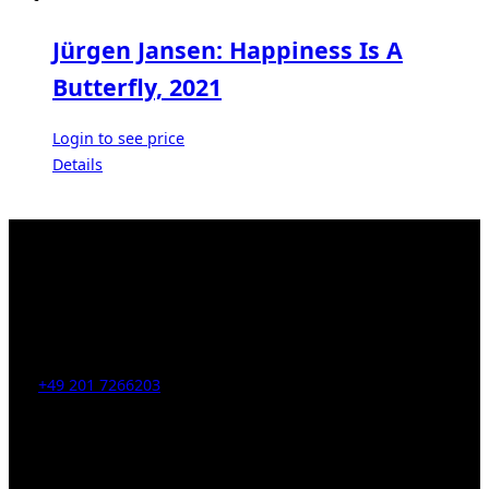
Jürgen Jansen: Happiness Is A
Butterfly, 2021
Login to see price
Details
Kahrstr. 59, D-45128 Essen, Germany
Tel:
+49 201 7266203
E-Mail:
info [at] galerie-obrist.de
Öffnungszeiten:
Mittwoch – Freitag 12-18h