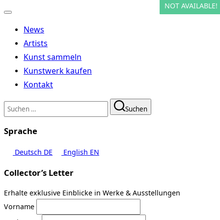
NOT AVAILABLE!
NOT AVAILABLE!
NOT AVAILABLE!
Navigation
umschalten
News
Artists
Kunst sammeln
Kunstwerk kaufen
Kontakt
Suchen
Suchen
nach:
Sprache
Deutsch
DE
English
EN
Collector’s Letter
Erhalte exklusive Einblicke in Werke & Ausstellungen
Vorname