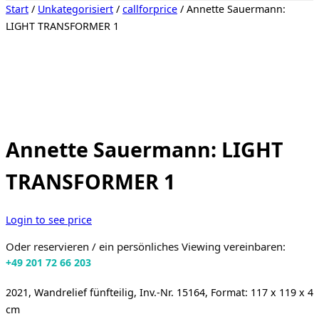
Seitenleiste
Start
/
Unkategorisiert
/
callforprice
/ Annette Sauermann:
&
LIGHT TRANSFORMER 1
Navigation
umschalten
Annette Sauermann: LIGHT
TRANSFORMER 1
Login to see price
Oder reservieren / ein persönliches Viewing vereinbaren:
+49 201 72 66 203
2021, Wandrelief fünfteilig, Inv.-Nr. 15164, Format: 117 x 119 x 4
cm