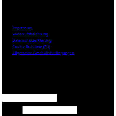
Samstags 10-16h
LEGAL NOTICE
Impressum
Widerrufsbelehrung
Datenschutzerklärung
Cookie-Richtlinie (EU)
Allgemeine Geschäftsbedingungen
KUNDENBEREICH (Login or register)
Anmelden
Erforderlich
Benutzername oder E-Mail-Adresse
*
Erforderlich
Passwort
*