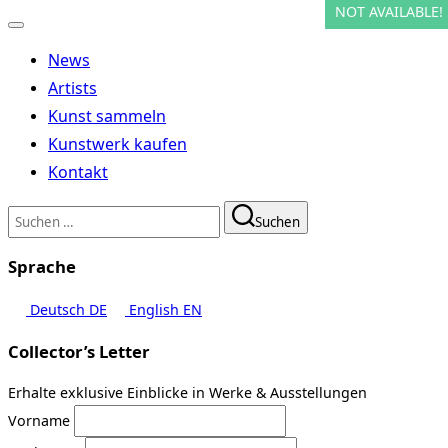
NOT AVAILABLE!
NOT AVAILABLE!
NOT AVAILABLE!
NOT AVAILABLE!
NOT AVAILABLE!
Navigation
umschalten
News
Artists
Kunst sammeln
Kunstwerk kaufen
Kontakt
Suchen
Suchen
nach:
Sprache
Deutsch
DE
English
EN
Collector’s Letter
Erhalte exklusive Einblicke in Werke & Ausstellungen
Vorname