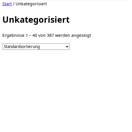
Seitenleiste
Start
/ Unkategorisiert
&
Navigation
umschalten
Unkategorisiert
Ergebnisse 1 – 40 von 387 werden angezeigt