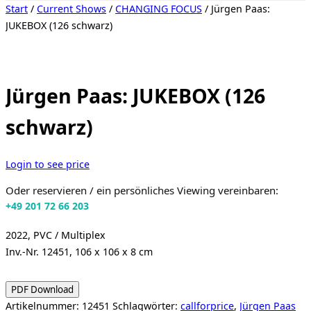
Seitenleiste
Start
/
Current Shows
/
CHANGING FOCUS
/ Jürgen Paas:
&
JUKEBOX (126 schwarz)
Navigation
umschalten
Jürgen Paas: JUKEBOX (126
schwarz)
Login to see price
Oder reservieren / ein persönliches Viewing vereinbaren:
+49 201 72 66 203
2022, PVC / Multiplex
Inv.-Nr. 12451, 106 x 106 x 8 cm
PDF Download
Artikelnummer:
12451
Schlagwörter:
callforprice
,
Jürgen Paas