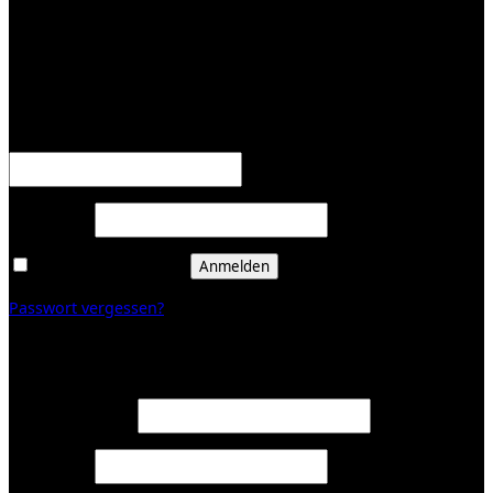
KUNDENBEREICH (Login or register)
Anmelden
Erforderlich
Benutzername oder E-Mail-Adresse
*
Erforderlich
Passwort
*
Angemeldet bleiben
Anmelden
Passwort vergessen?
Registrieren
Erforderlich
E-Mail-Adresse
*
Erforderlich
Passwort
*