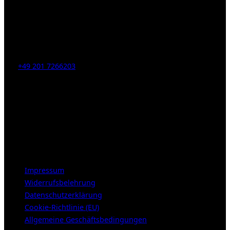
Kahrstr. 59, D-45128 Essen, Germany
Tel:
+49 201 7266203
E-Mail:
info [at] galerie-obrist.de
Öffnungszeiten:
Mittwoch – Freitag 12-18h
Samstags 10-16h
LEGAL NOTICE
Impressum
Widerrufsbelehrung
Datenschutzerklärung
Cookie-Richtlinie (EU)
Allgemeine Geschäftsbedingungen