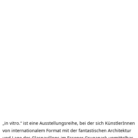
„in vitro.“ ist eine Ausstellungsreihe, bei der sich KünstlerInnen
von internationalem Format mit der fantastischen Architektur
und Lage des Glaspavillons im Essener Grugapark unmittelbar