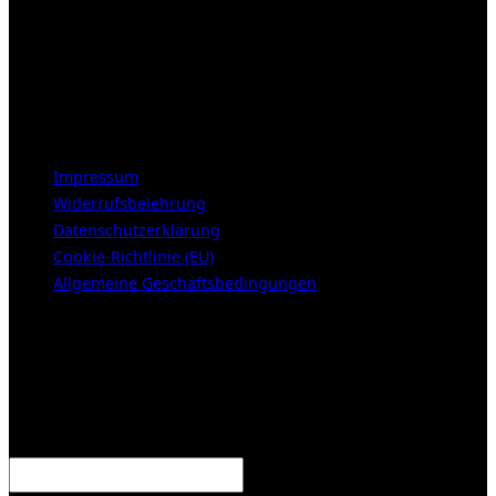
Öffnungszeiten:
Mittwoch – Freitag 12-18h
Samstags 10-16h
LEGAL NOTICE
Impressum
Widerrufsbelehrung
Datenschutzerklärung
Cookie-Richtlinie (EU)
Allgemeine Geschäftsbedingungen
KUNDENBEREICH (Login or register)
Anmelden
Erforderlich
Benutzername oder E-Mail-Adresse
*