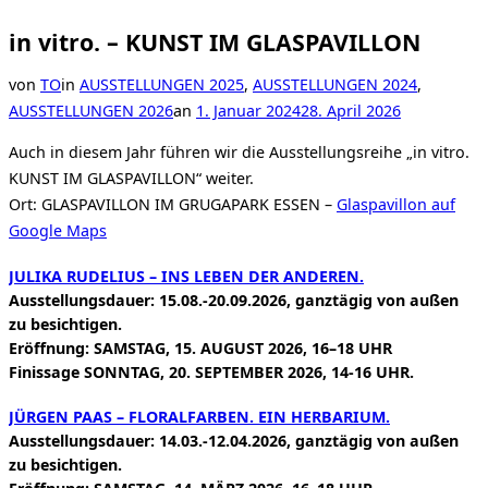
in vitro. – KUNST IM GLASPAVILLON
von
TO
in
AUSSTELLUNGEN 2025
,
AUSSTELLUNGEN 2024
,
Veröffentlicht
AUSSTELLUNGEN 2026
an
1. Januar 2024
28. April 2026
am
Auch in diesem Jahr führen wir die Ausstellungsreihe „in vitro.
KUNST IM GLASPAVILLON“ weiter.
Ort: GLASPAVILLON IM GRUGAPARK ESSEN –
Glaspavillon auf
Google Maps
JULIKA RUDELIUS – INS LEBEN DER ANDEREN.
Ausstellungsdauer: 15.08.-20.09.2026, ganztägig von außen
zu besichtigen.
Eröffnung: SAMSTAG, 15. AUGUST 2026, 16–18 UHR
Finissage SONNTAG, 20. SEPTEMBER 2026, 14-16 UHR.
JÜRGEN PAAS – FLORALFARBEN. EIN HERBARIUM.
Ausstellungsdauer: 14.03.-12.04.2026, ganztägig von außen
zu besichtigen.