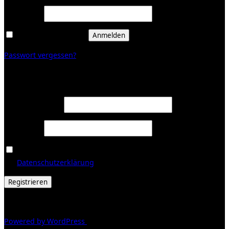
Erforderlich
Passwort
*
Angemeldet bleiben
Anmelden
Passwort vergessen?
Registrieren
Erforderlich
E-Mail-Adresse
*
Erforderlich
Passwort
*
Ja, ich möchte ein Kundenkonto eröffnen und akzeptiere
Erforderlich
die
Datenschutzerklärung
.
*
Registrieren
© 2026 Galerie Obrist
Powered by WordPress
/ Inspiro WordPress Theme by