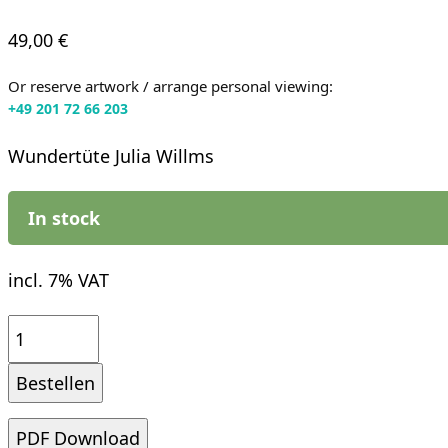
49,00
€
Or reserve artwork / arrange personal viewing:
+49 201 72 66 203
Wundertüte Julia Willms
In stock
incl. 7% VAT
Wundertüte
2025
Bestellen
-
Julia
PDF Download