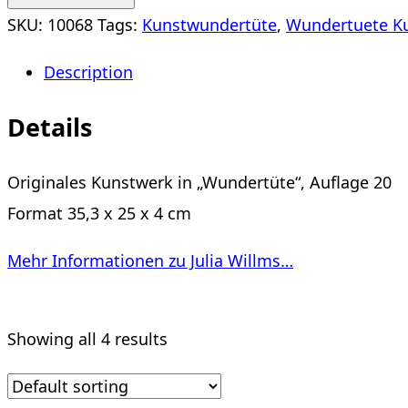
Willms
SKU:
10068
Tags:
Kunstwundertüte
,
Wundertuete Ku
quantity
Description
Details
Originales Kunstwerk in „Wundertüte“, Auflage 20
Format 35,3 x 25 x 4 cm
Mehr Informationen zu Julia Willms…
Showing all 4 results