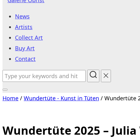
to
News
content
Artists
Collect Art
Buy Art
Contact
Search
for:
Toggle
Home
/
Wundertüte - Kunst in Tüten
/ Wundertüte 2
sidebar
&
navigation
Wundertüte 2025 – Julia