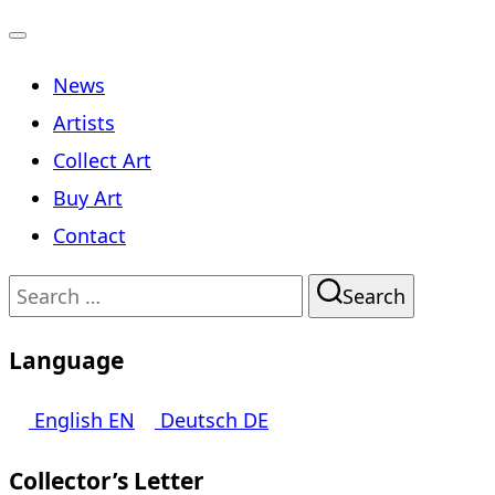
Toggle
News
navigation
Artists
Collect Art
Buy Art
Contact
Search
Search
for:
Language
English
EN
Deutsch
DE
Collector’s Letter