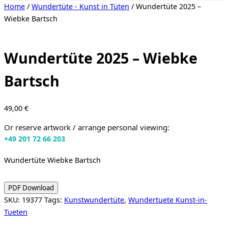
Toggle
Home
/
Wundertüte - Kunst in Tüten
/ Wundertüte 2025 –
sidebar
Wiebke Bartsch
&
navigation
Wundertüte 2025 – Wiebke
Bartsch
49,00
€
Or reserve artwork / arrange personal viewing:
+49 201 72 66 203
Wundertüte Wiebke Bartsch
PDF Download
SKU:
19377
Tags:
Kunstwundertüte
,
Wundertuete Kunst-in-
Tueten