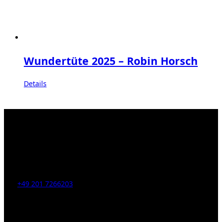
Wundertüte 2025 – Robin Horsch
Details
Kahrstr. 59, D-45128 Essen, Germany
Tel:
+49 201 7266203
E-Mail:
info [at] galerie-obrist.de
Öffnungszeiten: