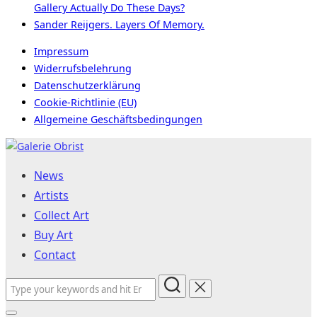
Gallery Actually Do These Days?
Sander Reijgers. Layers Of Memory.
Impressum
Widerrufsbelehrung
Datenschutzerklärung
Cookie-Richtlinie (EU)
Allgemeine Geschäftsbedingungen
Skip
to
News
content
Artists
Collect Art
Buy Art
Contact
Search
for: