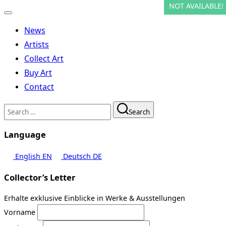
NOT AVAILABLE!
NOT AVAILABLE!
Toggle
navigation
News
Artists
Collect Art
Buy Art
Contact
Search
Search
for:
Language
English
EN
Deutsch
DE
Collector’s Letter
Erhalte exklusive Einblicke in Werke & Ausstellungen
Vorname