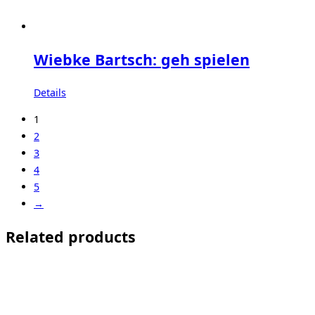
Wiebke Bartsch: geh spielen
Details
1
2
3
4
5
→
Related products