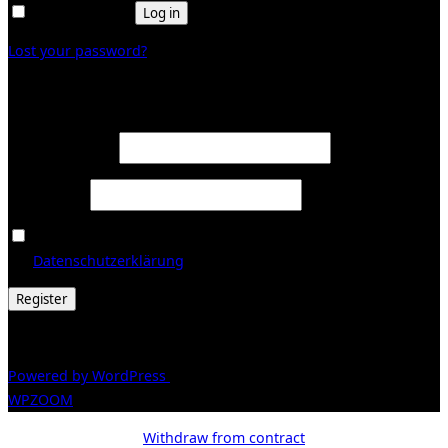
Remember me
Log in
Lost your password?
Register
Required
Email address
*
Required
Password
*
Ja, ich möchte ein Kundenkonto eröffnen und akzeptiere
Required
die
Datenschutzerklärung
.
*
Register
© 2026 Galerie Obrist
Powered by WordPress
/ Inspiro WordPress Theme by
WPZOOM
Withdraw from contract