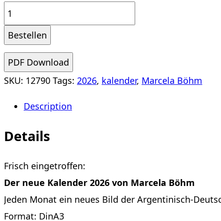
Marcela
Böhm:
Bestellen
Kalender
2026.
PDF Download
quantity
SKU:
12790
Tags:
2026
,
kalender
,
Marcela Böhm
Description
Details
Frisch eingetroffen:
Der neue Kalender 2026 von Marcela Böhm
Jeden Monat ein neues Bild der Argentinisch-Deuts
Format: DinA3