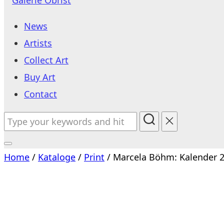
to
News
content
Artists
Collect Art
Buy Art
Contact
Search
for:
Toggle
Home
/
Kataloge
/
Print
/ Marcela Böhm: Kalender 2
sidebar
&
navigation