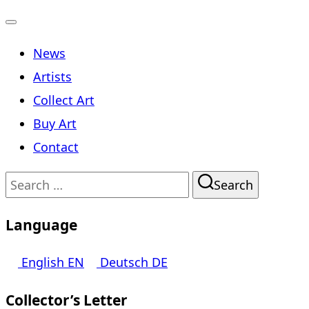
Toggle
News
navigation
Artists
Collect Art
Buy Art
Contact
Search
Search
for:
Language
English
EN
Deutsch
DE
Collector’s Letter