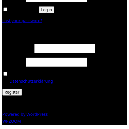
Remember me
Log in
Lost your password?
Register
Required
Email address
*
Required
Password
*
Ja, ich möchte ein Kundenkonto eröffnen und akzeptiere
Required
die
Datenschutzerklärung
.
*
Register
© 2026 Galerie Obrist
Powered by WordPress
/ Inspiro WordPress Theme by
WPZOOM