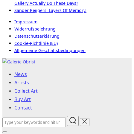
Gallery Actually Do These Days?
Sander Reijgers. Layers Of Memory.
Impressum
Widerrufsbelehrung
Datenschutzerklärung
Cookie-Richtlinie (EU)
Allgemeine Geschäftsbedingungen
Skip
to
News
content
Artists
Collect Art
Buy Art
Contact
Search
for: