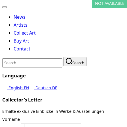
NOT AVAILABLE!
NOT AVAILABLE!
NOT AVAILABLE!
Toggle
navigation
News
Artists
Collect Art
Buy Art
Contact
Search
Search
for:
Language
English
EN
Deutsch
DE
Collector’s Letter
Erhalte exklusive Einblicke in Werke & Ausstellungen
Vorname