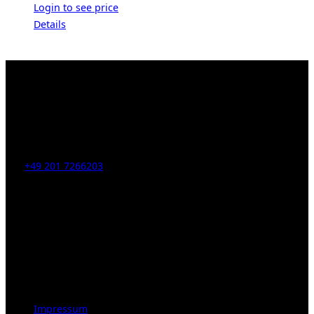
Login to see price
Details
Kahrstr. 59, D-45128 Essen, Germany
Tel:
+49 201 7266203
E-Mail:
info [at] galerie-obrist.de
Öffnungszeiten:
Mittwoch – Freitag 12-18h
Samstags 10-16h
LEGAL NOTICE
Impressum