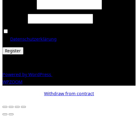
Required
Email address
*
Required
Password
*
Ja, ich möchte ein Kundenkonto eröffnen und akzeptiere
Required
die
Datenschutzerklärung
.
*
Register
© 2026 Galerie Obrist
Powered by WordPress
/ Inspiro WordPress Theme by
WPZOOM
Withdraw from contract