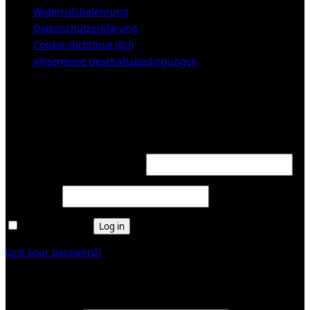
Widerrufsbelehrung
Datenschutzerklärung
Cookie-Richtlinie (EU)
Allgemeine Geschäftsbedingungen
KUNDENBEREICH (Login or register)
Login
Required
Username or email address
*
Required
Password
*
Remember me
Log in
Lost your password?
Register