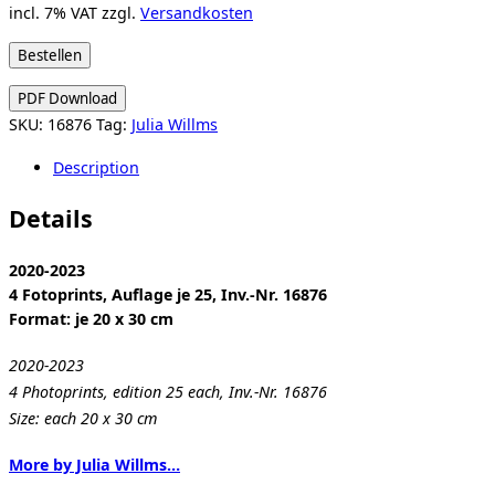
incl. 7% VAT
zzgl.
Versandkosten
Julia
Bestellen
Willms:
PDF Download
Wundertüte
SKU:
16876
Tag:
Julia Willms
2020-
23
Description
quantity
Details
2020-2023
4 Fotoprints, Auflage je 25, Inv.-Nr. 16876
Format: je 20 x 30 cm
2020-2023
4 Photoprints, edition 25 each, Inv.-Nr. 16876
Size: each 20 x 30 cm
More by Julia Willms…