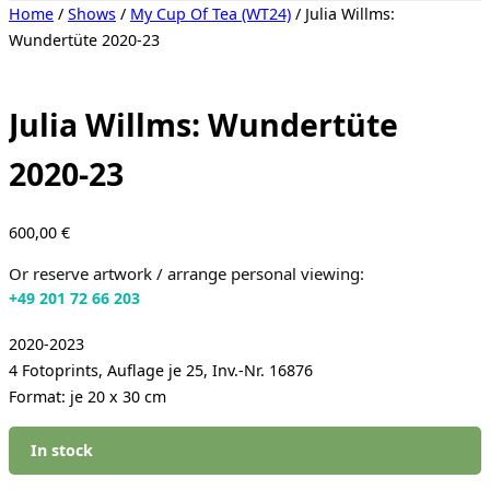
Toggle
Home
/
Shows
/
My Cup Of Tea (WT24)
/ Julia Willms:
sidebar
Wundertüte 2020-23
&
navigation
Julia Willms: Wundertüte
2020-23
600,00
€
Or reserve artwork / arrange personal viewing:
+49 201 72 66 203
2020-2023
4 Fotoprints, Auflage je 25, Inv.-Nr. 16876
Format: je 20 x 30 cm
In stock