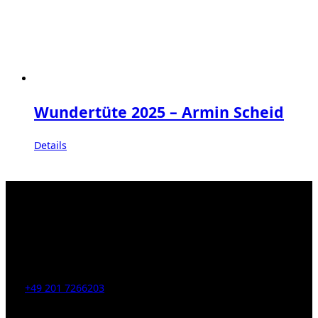
Wundertüte 2025 – Armin Scheid
Details
Kahrstr. 59, D-45128 Essen, Germany
Tel:
+49 201 7266203
E-Mail:
info [at] galerie-obrist.de