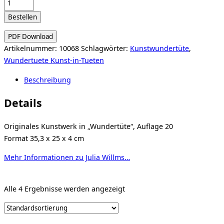
Wundertüte
2025
Bestellen
-
Julia
PDF Download
Willms
Artikelnummer:
10068
Schlagwörter:
Kunstwundertüte
,
Menge
Wundertuete Kunst-in-Tueten
Beschreibung
Details
Originales Kunstwerk in „Wundertüte“, Auflage 20
Format 35,3 x 25 x 4 cm
Mehr Informationen zu Julia Willms…
Alle 4 Ergebnisse werden angezeigt