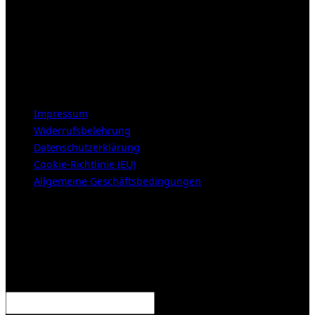
Öffnungszeiten:
Mittwoch – Freitag 12-18h
Samstags 10-16h
LEGAL NOTICE
Impressum
Widerrufsbelehrung
Datenschutzerklärung
Cookie-Richtlinie (EU)
Allgemeine Geschäftsbedingungen
KUNDENBEREICH (Login or register)
Anmelden
Erforderlich
Benutzername oder E-Mail-Adresse
*