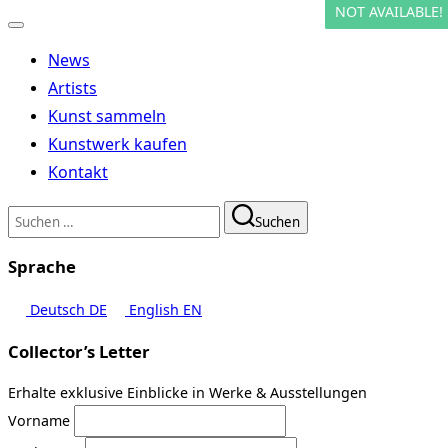
NOT AVAILABLE!
NOT AVAILABLE!
Navigation
umschalten
News
Artists
Kunst sammeln
Kunstwerk kaufen
Kontakt
Suchen
Suchen
nach:
Sprache
Deutsch
DE
English
EN
Collector’s Letter
Erhalte exklusive Einblicke in Werke & Ausstellungen
Vorname