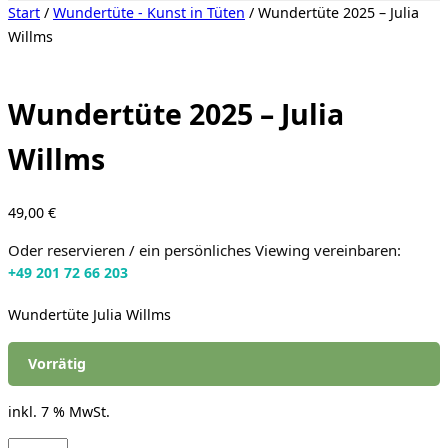
Seitenleiste
Start
/
Wundertüte - Kunst in Tüten
/ Wundertüte 2025 – Julia
&
Willms
Navigation
umschalten
Wundertüte 2025 – Julia
Willms
49,00
€
Oder reservieren / ein persönliches Viewing vereinbaren:
+49 201 72 66 203
Wundertüte Julia Willms
Vorrätig
inkl. 7 % MwSt.