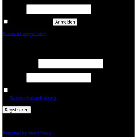
Erforderlich
Passwort
*
Angemeldet bleiben
Anmelden
Passwort vergessen?
Registrieren
Erforderlich
E-Mail-Adresse
*
Erforderlich
Passwort
*
Ja, ich möchte ein Kundenkonto eröffnen und akzeptiere
Erforderlich
die
Datenschutzerklärung
.
*
Registrieren
© 2026 Galerie Obrist
Powered by WordPress
/ Inspiro WordPress Theme by