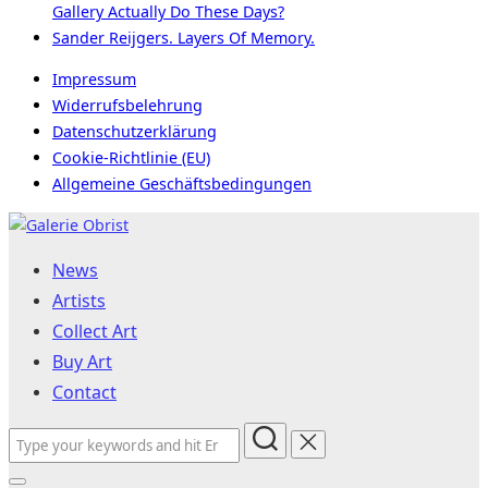
Gallery Actually Do These Days?
Sander Reijgers. Layers Of Memory.
Impressum
Widerrufsbelehrung
Datenschutzerklärung
Cookie-Richtlinie (EU)
Allgemeine Geschäftsbedingungen
Skip
to
News
content
Artists
Collect Art
Buy Art
Contact
Search
for: