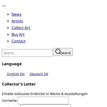
Toggle
navigation
News
Artists
Collect Art
Buy Art
Contact
Search
Search
for:
Language
English
EN
Deutsch
DE
Collector’s Letter
Erhalte exklusive Einblicke in Werke & Ausstellungen
Vorname