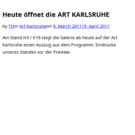
Toggle
sidebar
&
Heute öffnet die ART KARLSRUHE
navigation
Posted
by
TO
in
Art Karlsruhe
on
9. March 2011
19. April 2011
on
Am Stand H3 / K19 zeigt die Galerie ab heute auf der Art
Karlsruhe einen Auszug aus dem Programm. Eindrücke
unseres Standes vor der Preview: