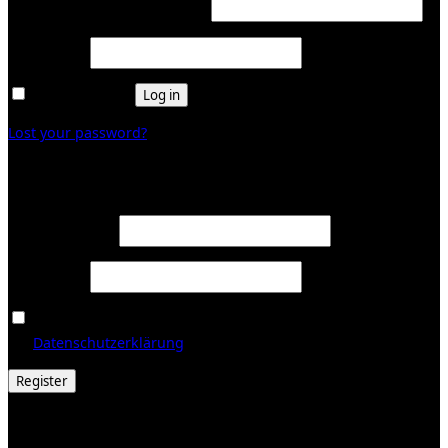
Required
Username or email address
*
Required
Password
*
Remember me
Log in
Lost your password?
Register
Required
Email address
*
Required
Password
*
Ja, ich möchte ein Kundenkonto eröffnen und akzeptiere
Required
die
Datenschutzerklärung
.
*
Register
© 2026 Galerie Obrist