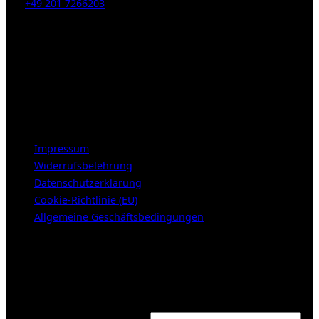
Tel:
+49 201 7266203
E-Mail:
info [at] galerie-obrist.de
Öffnungszeiten:
Mittwoch – Freitag 12-18h
Samstags 10-16h
LEGAL NOTICE
Impressum
Widerrufsbelehrung
Datenschutzerklärung
Cookie-Richtlinie (EU)
Allgemeine Geschäftsbedingungen
KUNDENBEREICH (Login or register)
Login