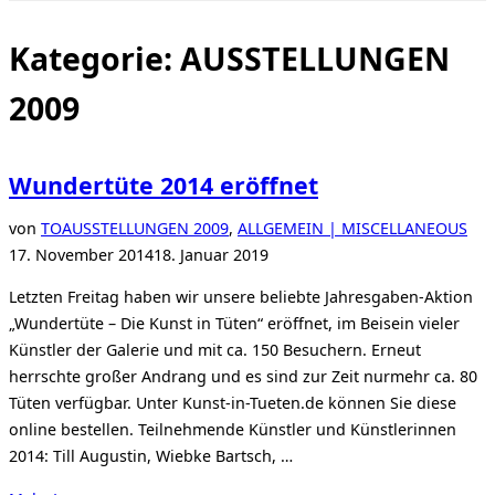
Seitenleiste
&
Navigation
Kategorie:
AUSSTELLUNGEN
umschalten
2009
Wundertüte 2014 eröffnet
Ver
von
TO
AUSSTELLUNGEN 2009
,
ALLGEMEIN | MISCELLANEOUS
am
17. November 2014
18. Januar 2019
Letzten Freitag haben wir unsere beliebte Jahresgaben-Aktion
„Wundertüte – Die Kunst in Tüten“ eröffnet, im Beisein vieler
Künstler der Galerie und mit ca. 150 Besuchern. Erneut
herrschte großer Andrang und es sind zur Zeit nurmehr ca. 80
Tüten verfügbar. Unter Kunst-in-Tueten.de können Sie diese
online bestellen. Teilnehmende Künstler und Künstlerinnen
2014: Till Augustin, Wiebke Bartsch, …