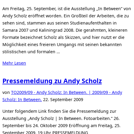
am
Am Freitag, 25. September, ist die Ausstellung „In Between“ von
Andy Scholz eröffnet worden. Ein Großteil der Arbeiten, die zu
sehen sind, stammen aus seinen Studienaufenthalten in
Samara 2007 und Kaliningrad 2008. Die gerahmten, kleineren
Formate bezeichnet Scholz als Skizzen, und hier nutzt er die
Möglichkeit eines freieren Umgangs mit seinen bekannten
stilistischen und formalen …
über
Mehr
Lesen
„Ausstellung
von
Pressemeldung zu Andy Scholz
Andy
Scholz“
von
TO
2009/09 - Andy Scholz: In Between. | 2009/09 - Andy
Veröffentlicht
Scholz: In Between.
22. September 2009
am
Unter folgendem Link finden Sie die Pressemeldung zur
Ausstellung „Andy Scholz | In Between. Fotoarbeiten.“ 26.
September bis 24. Oktober 2009 Eröffnung am Freitag, 25.
September 2009, 19 Uhr PRESSEMELDUNG