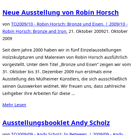
Neue Ausstellung von Robin Horsch
von
TO
2009/10 - Robin Horsch: Bronze und Eisen. | 2009/10 -
Veröffentlicht
Robin Horsch: Bronze and Iron.
21. Oktober 2009
21. Oktober
am
2009
Seit dem Jahre 2000 haben wir in fünf Einzelausstellungen
Holzskulpturen und Malereien von Robin Horsch ausführlich
vorgestellt. Unter dem Titel „Bronze und Eisen“ zeigen wir vom
31. Oktober bis 31. Dezember 2009 nun erstmals eine
Ausstellung des Mülheimer Künstlers, die sich ausschließlich
seinen Gusswerken widmet. Wir freuen uns, dass zahlreiche
Leihgeber ihre Arbeiten für diese …
über
Mehr
Lesen
„Neue
Ausstellung
Ausstellungsbooklet Andy Scholz
von
Robin
von
TO
2009/09 - Andy Scholz: In Between. | 2009/09 - Andy