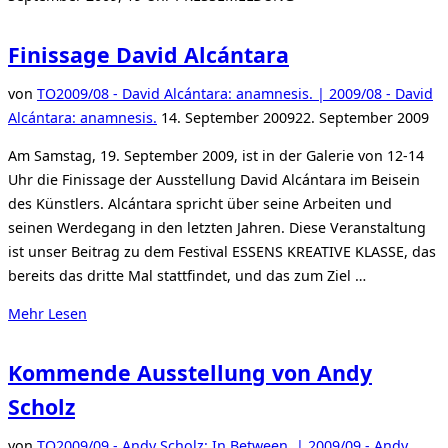
Finissage David Alcántara
von
TO
2009/08 - David Alcántara: anamnesis. | 2009/08 - David
Veröffentlicht
Alcántara: anamnesis.
14. September 2009
22. September 2009
am
Am Samstag, 19. September 2009, ist in der Galerie von 12-14
Uhr die Finissage der Ausstellung David Alcántara im Beisein
des Künstlers. Alcántara spricht über seine Arbeiten und
seinen Werdegang in den letzten Jahren. Diese Veranstaltung
ist unser Beitrag zu dem Festival ESSENS KREATIVE KLASSE, das
bereits das dritte Mal stattfindet, und das zum Ziel …
über
Mehr
Lesen
„Finissage
David
Kommende Ausstellung von Andy
Alcántara“
Scholz
von
TO
2009/09 - Andy Scholz: In Between. | 2009/09 - Andy