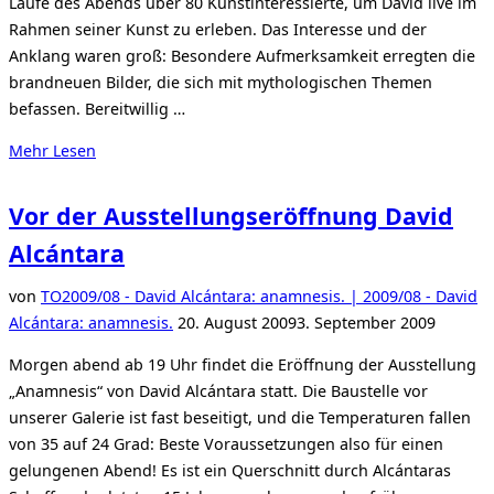
Laufe des Abends über 80 Kunstinteressierte, um David live im
Rahmen seiner Kunst zu erleben. Das Interesse und der
Anklang waren groß: Besondere Aufmerksamkeit erregten die
brandneuen Bilder, die sich mit mythologischen Themen
befassen. Bereitwillig …
über
Mehr
Lesen
„Ausstellungseröffnung
David
Vor der Ausstellungseröffnung David
Alcántara“
Alcántara
von
TO
2009/08 - David Alcántara: anamnesis. | 2009/08 - David
Veröffentlicht
Alcántara: anamnesis.
20. August 2009
3. September 2009
am
Morgen abend ab 19 Uhr findet die Eröffnung der Ausstellung
„Anamnesis“ von David Alcántara statt. Die Baustelle vor
unserer Galerie ist fast beseitigt, und die Temperaturen fallen
von 35 auf 24 Grad: Beste Voraussetzungen also für einen
gelungenen Abend! Es ist ein Querschnitt durch Alcántaras