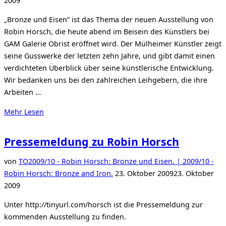
2009
„Bronze und Eisen“ ist das Thema der neuen Ausstellung von
Robin Horsch, die heute abend im Beisein des Künstlers bei
GAM Galerie Obrist eröffnet wird. Der Mülheimer Künstler zeigt
seine Gusswerke der letzten zehn Jahre, und gibt damit einen
verdichteten Überblick über seine künstlerische Entwicklung.
Wir bedanken uns bei den zahlreichen Leihgebern, die ihre
Arbeiten …
über
Mehr
Lesen
„Heute
Abend
Pressemeldung zu Robin Horsch
Ausstellungseröffnung
Robin
von
TO
2009/10 - Robin Horsch: Bronze und Eisen. | 2009/10 -
Horsch“
Veröffentlicht
Robin Horsch: Bronze and Iron.
23. Oktober 2009
23. Oktober
am
2009
Unter http://tinyurl.com/horsch ist die Pressemeldung zur
kommenden Ausstellung zu finden.