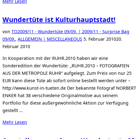
über
Mehr
Lesen
„Wundertüte
2014
Wundertüte ist Kulturhauptstadt!
eröffnet“
von
TO
2009/11 - Wundertüte 09/09. | 2009/11 - Surprise Bag
Veröffentlicht
09/09.
,
ALLGEMEIN | MISCELLANEOUS
5. Februar 2010
20.
am
Februar 2010
In Kooperation mit der RUHR.2010 haben wir eine
Sonderedition der Wundertüte: „RUHR.2010 – FOTOGRAFIEN
AUS DER METROPOLE RUHR“ aufgelegt. Zum Preis von nur 25
EUR kann diese Tüte ab sofort online bestellt werden unter –
http://www.kunst-in-tueten.de Der bekannte Fotograf NORBERT
ENKER hat 38 verschiedene Originalmotive aus seinem
Portfolio für diese außergewöhnliche Aktion zur Verfügung
gestellt …
über
Mehr
Lesen
„Wundertüte
ist