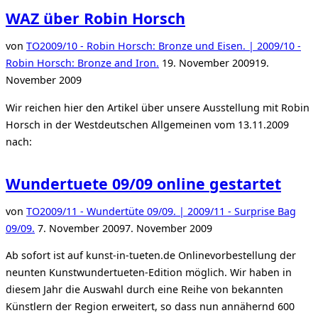
Wundertuete
WAZ über Robin Horsch
09/09“
von
TO
2009/10 - Robin Horsch: Bronze und Eisen. | 2009/10 -
Veröffentlicht
Robin Horsch: Bronze and Iron.
19. November 2009
19.
am
November 2009
Wir reichen hier den Artikel über unsere Ausstellung mit Robin
Horsch in der Westdeutschen Allgemeinen vom 13.11.2009
nach:
Wundertuete 09/09 online gestartet
von
TO
2009/11 - Wundertüte 09/09. | 2009/11 - Surprise Bag
Veröffentlicht
09/09.
7. November 2009
7. November 2009
am
Ab sofort ist auf kunst-in-tueten.de Onlinevorbestellung der
neunten Kunstwundertueten-Edition möglich. Wir haben in
diesem Jahr die Auswahl durch eine Reihe von bekannten
Künstlern der Region erweitert, so dass nun annähernd 600