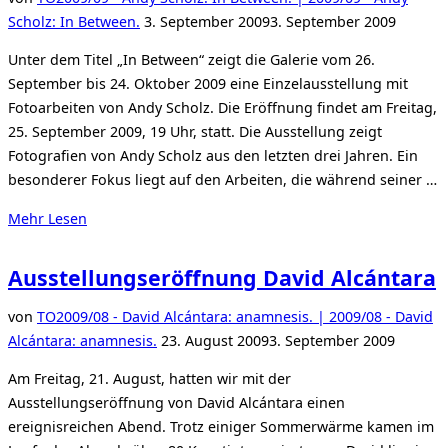
Veröffentlicht
Scholz: In Between.
3. September 2009
3. September 2009
am
Unter dem Titel „In Between“ zeigt die Galerie vom 26.
September bis 24. Oktober 2009 eine Einzelausstellung mit
Fotoarbeiten von Andy Scholz. Die Eröffnung findet am Freitag,
25. September 2009, 19 Uhr, statt. Die Ausstellung zeigt
Fotografien von Andy Scholz aus den letzten drei Jahren. Ein
besonderer Fokus liegt auf den Arbeiten, die während seiner …
über
Mehr
Lesen
„Kommende
Ausstellung
Ausstellungseröffnung David Alcántara
von
Andy
von
TO
2009/08 - David Alcántara: anamnesis. | 2009/08 - David
Scholz“
Veröffentlicht
Alcántara: anamnesis.
23. August 2009
3. September 2009
am
Am Freitag, 21. August, hatten wir mit der
Ausstellungseröffnung von David Alcántara einen
ereignisreichen Abend. Trotz einiger Sommerwärme kamen im