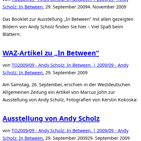
Horsch“
Veröffentlicht
Scholz: In Between.
29. September 2009
4. November 2009
am
Das Booklet zur Ausstellung „In Between“ mit allen gezeigten
Bildern von Andy Scholz finden Sie hier – Viel Spaß beim
Blättern:
WAZ-Artikel zu „In Between“
von
TO
2009/09 - Andy Scholz: In Between. | 2009/09 - Andy
Veröffentlicht
Scholz: In Between.
29. September 2009
am
Am Samstag, 26. September, erschien in der Westdeutschen
Allgemeinen Zeitung ein Artikel von Marcus John zur
Ausstellung von Andy Scholz, Fotografien von Kerstin Kokoska:
Ausstellung von Andy Scholz
von
TO
2009/09 - Andy Scholz: In Between. | 2009/09 - Andy
Veröffentlicht
Scholz: In Between.
29. September 2009
29. September 2009