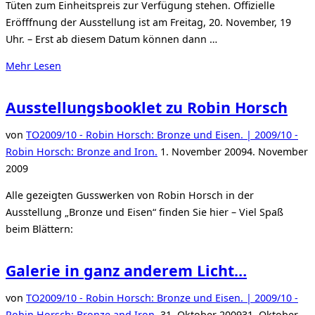
Tüten zum Einheitspreis zur Verfügung stehen. Offizielle
Eröfffnung der Ausstellung ist am Freitag, 20. November, 19
Uhr. – Erst ab diesem Datum können dann …
über
Mehr
Lesen
„Wundertuete
09/09
Ausstellungsbooklet zu Robin Horsch
online
gestartet“
von
TO
2009/10 - Robin Horsch: Bronze und Eisen. | 2009/10 -
Veröffentlicht
Robin Horsch: Bronze and Iron.
1. November 2009
4. November
am
2009
Alle gezeigten Gusswerken von Robin Horsch in der
Ausstellung „Bronze und Eisen“ finden Sie hier – Viel Spaß
beim Blättern:
Galerie in ganz anderem Licht…
von
TO
2009/10 - Robin Horsch: Bronze und Eisen. | 2009/10 -
Veröffentlicht
Robin Horsch: Bronze and Iron.
31. Oktober 2009
31. Oktober