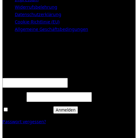
Widerrufsbelehrung
Datenschutzerklärung
Cookie-Richtlinie (EU)
Allgemeine Geschäftsbedingungen
KUNDENBEREICH (Login or register)
Anmelden
Erforderlich
Benutzername oder E-Mail-Adresse
*
Erforderlich
Passwort
*
Angemeldet bleiben
Anmelden
Passwort vergessen?
Registrieren