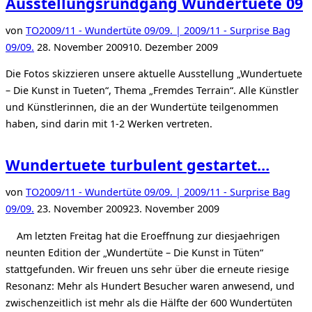
Ausstellungsrundgang Wundertuete 09
Kulturhauptstadt!“
von
TO
2009/11 - Wundertüte 09/09. | 2009/11 - Surprise Bag
Veröffentlicht
09/09.
28. November 2009
10. Dezember 2009
am
Die Fotos skizzieren unsere aktuelle Ausstellung „Wundertuete
– Die Kunst in Tueten“, Thema „Fremdes Terrain“. Alle Künstler
und Künstlerinnen, die an der Wundertüte teilgenommen
haben, sind darin mit 1-2 Werken vertreten.
Wundertuete turbulent gestartet…
von
TO
2009/11 - Wundertüte 09/09. | 2009/11 - Surprise Bag
Veröffentlicht
09/09.
23. November 2009
23. November 2009
am
Am letzten Freitag hat die Eroeffnung zur diesjaehrigen
neunten Edition der „Wundertüte – Die Kunst in Tüten“
stattgefunden. Wir freuen uns sehr über die erneute riesige
Resonanz: Mehr als Hundert Besucher waren anwesend, und
zwischenzeitlich ist mehr als die Hälfte der 600 Wundertüten