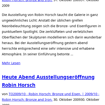
am
2009
Die Ausstellung von Robin Horsch taucht die Galerie in ganz
ungewöhnliches Licht: Anstatt der üblichen grellen
Neonbeleuchtung zeigen sich die Bronze- und Eisenfiguren in
punktuellem Spotlight. Die zerklüfteten und verletzlichen
Oberflächen der Skulpturen modellieren sich darin wunderbar
heraus. Bei der Ausstellungseröffnung gestern abend
herrschte entsprechend eine sehr intensive und erhabene
Atmosphäre. In seiner Einführung betonte …
über
Mehr
Lesen
„Galerie
in
Heute Abend Ausstellungseröffnung
ganz
Robin Horsch
anderem
Licht…“
von
TO
2009/10 - Robin Horsch: Bronze und Eisen. | 2009/10 -
Veröffentlicht
Robin Horsch: Bronze and Iron.
30. Oktober 2009
30. Oktober
am