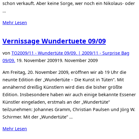
schon verkauft. Aber keine Sorge, wer noch ein Nikolaus- oder
…
über
Mehr
Lesen
„Wundertuete
turbulent
Vernissage Wundertuete 09/09
gestartet…“
von
TO
2009/11 - Wundertüte 09/09. | 2009/11 - Surprise Bag
Veröffentlicht
09/09.
19. November 2009
19. November 2009
am
Am Freitag, 20. November 2009, eröffnen wir ab 19 Uhr die
neunte Edition der „Wundertüte – Die Kunst in Tüten“. Mit
annähernd dreißig Künstlern wird dies die bisher größte
Edition. Insbesondere haben wir auch einige bekannte Essener
Künstler eingeladen, erstmals an der „Wundertüte“
teilzunehmen: Johannes Gramm, Christian Paulsen und Jörg W.
Schirmer. Mit der „Wundertüte“ …
über
Mehr
Lesen
„Vernissage