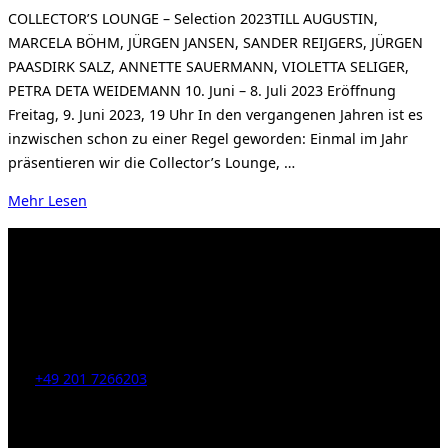
am
COLLECTOR’S LOUNGE – Selection 2023TILL AUGUSTIN,
MARCELA BÖHM, JÜRGEN JANSEN, SANDER REIJGERS, JÜRGEN
PAASDIRK SALZ, ANNETTE SAUERMANN, VIOLETTA SELIGER,
PETRA DETA WEIDEMANN 10. Juni – 8. Juli 2023 Eröffnung
Freitag, 9. Juni 2023, 19 Uhr In den vergangenen Jahren ist es
inzwischen schon zu einer Regel geworden: Einmal im Jahr
präsentieren wir die Collector’s Lounge, …
über
Mehr
Lesen
„Collector’s
Lounge
2023“
Kahrstr. 59, D-45128 Essen, Germany
Tel:
+49 201 7266203
E-Mail:
info [at] galerie-obrist.de
Öffnungszeiten: