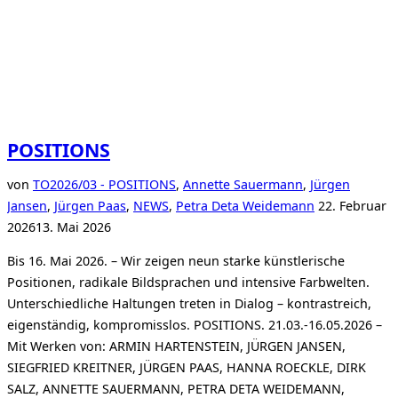
POSITIONS
von
TO
2026/03 - POSITIONS
,
Annette Sauermann
,
Jürgen
Veröffentlicht
Jansen
,
Jürgen Paas
,
NEWS
,
Petra Deta Weidemann
22. Februar
am
2026
13. Mai 2026
Bis 16. Mai 2026. – Wir zeigen neun starke künstlerische
Positionen, radikale Bildsprachen und intensive Farbwelten.
Unterschiedliche Haltungen treten in Dialog – kontrastreich,
eigenständig, kompromisslos. POSITIONS. 21.03.-16.05.2026 –
Mit Werken von: ARMIN HARTENSTEIN, JÜRGEN JANSEN,
SIEGFRIED KREITNER, JÜRGEN PAAS, HANNA ROECKLE, DIRK
SALZ, ANNETTE SAUERMANN, PETRA DETA WEIDEMANN,