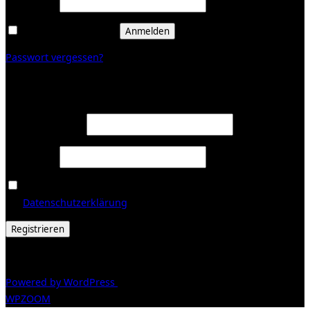
Passwort
*
Angemeldet bleiben
Anmelden
Passwort vergessen?
Registrieren
Erforderlich
E-Mail-Adresse
*
Erforderlich
Passwort
*
Ja, ich möchte ein Kundenkonto eröffnen und akzeptiere
Erforderlich
die
Datenschutzerklärung
.
*
Registrieren
© 2026 Galerie Obrist
Powered by WordPress
/ Inspiro WordPress Theme by
WPZOOM