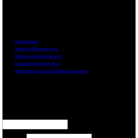
Mittwoch – Freitag 12-18h
Samstags 10-16h
LEGAL NOTICE
Impressum
Widerrufsbelehrung
Datenschutzerklärung
Cookie-Richtlinie (EU)
Allgemeine Geschäftsbedingungen
KUNDENBEREICH (Login or register)
Anmelden
Erforderlich
Benutzername oder E-Mail-Adresse
*
Erforderlich