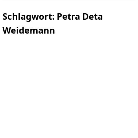
Seitenleiste
&
Navigation
Schlagwort:
Petra Deta
umschalten
Weidemann