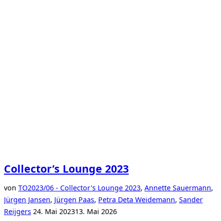
Collector’s Lounge 2023
von
TO
2023/06 - Collector's Lounge 2023
,
Annette Sauermann
,
Jürgen Jansen
,
Jürgen Paas
,
Petra Deta Weidemann
,
Sander
Veröffentlicht
Reijgers
24. Mai 2023
13. Mai 2026