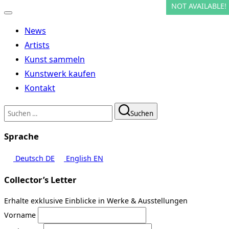
NOT AVAILABLE!
NOT AVAILABLE!
NOT AVAILABLE!
NOT AVAILABLE!
Navigation
umschalten
News
Artists
Kunst sammeln
Kunstwerk kaufen
Kontakt
Suchen
Suchen
nach:
Sprache
Deutsch
DE
English
EN
Collector’s Letter
Erhalte exklusive Einblicke in Werke & Ausstellungen
Vorname