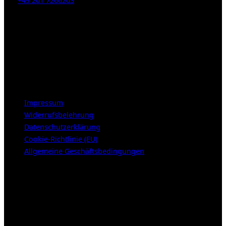
Tel:
+49 201 7266203
E-Mail:
info [at] galerie-obrist.de
Öffnungszeiten:
Mittwoch – Freitag 12-18h
Samstags 10-16h
LEGAL NOTICE
Impressum
Widerrufsbelehrung
Datenschutzerklärung
Cookie-Richtlinie (EU)
Allgemeine Geschäftsbedingungen
KUNDENBEREICH (Login or register)
Anmelden
Erforderlich
Benutzername oder E-Mail-Adresse
*