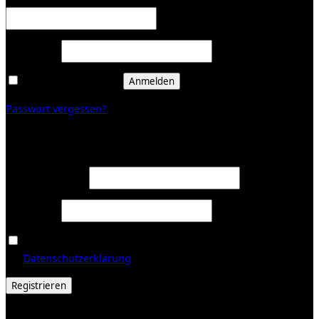
Erforderlich
Passwort
*
Angemeldet bleiben
Anmelden
Passwort vergessen?
Registrieren
Erforderlich
E-Mail-Adresse
*
Erforderlich
Passwort
*
Ja, ich möchte ein Kundenkonto eröffnen und akzeptiere
Erforderlich
die
Datenschutzerklärung
.
*
Registrieren
© 2026 Galerie Obrist