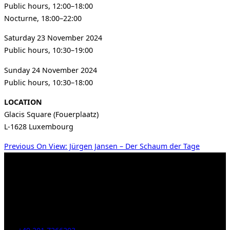
Public hours, 12:00–18:00
Nocturne, 18:00–22:00
Saturday 23 November 2024
Public hours, 10:30–19:00
Sunday 24 November 2024
Public hours, 10:30–18:00
LOCATION
Glacis Square (Fouerplaatz)
L-1628 Luxembourg
Beitragsnavigation
Previous
Previous
On View: Jürgen Jansen – Der Schaum der Tage
Kahrstr. 59, D-45128 Essen, Germany