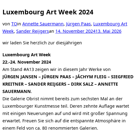
Luxembourg Art Week 2024
von
TO
in
Annette Sauermann
,
Jürgen Paas
,
Luxembourg Art
Veröffentlicht
Week
,
Sander Reijgers
an
14. November 2024
13. Mai 2026
am
wir laden Sie herzlich zur diesjährigen
Luxembourg Art Week
22.-24. November 2024
Am Stand #A13 zeigen wir in diesem Jahr Werke von
JÜRGEN JANSEN – JÜRGEN PAAS – JÁCHYM FLEIG – SIEGFRIED
KREITNER – SANDER REIJGERS – DIRK SALZ – ANNETTE
SAUERMANN
.
Die Galerie Obrist nimmt bereits zum sechsten Mal an der
Luxembourger Kunstmesse teil. Deren zehnte Auflage wartet
mit einigen Neuerungen auf und wird mit großer Spannung
erwartet. Freuen Sie sich auf die entspannte Atmosphäre in
einem Feld von ca. 80 renommierten Galerien.