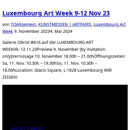
Luxembourg Art Week 9-12 Nov 23
von
TO
Allgemein
,
KUNSTMESSEN | ARTFAIRS
,
Luxembourg Art
Veröffentlicht
Week
9. November 2023
4. Mai 2024
am
Galerie Obrist #A16 auf der LUXEMBOURG ART
WEEK09.-12.11.23Preview 9. November (by invitation
only)Vernissage 10. November 18.00h – 21.00hÖffnungszeiten:
Sa, 11. Nov. 10.30h – 19.30hSo, 11. Nov. 10.30h –
18.00hLocation: Glacis Square, L-1628 Luxembourg WIR
ZEIGEN:
Kahrstr. 59, D-45128 Essen, Germany
Tel:
+49 201 7266203