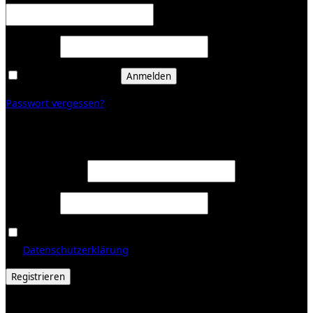
Erforderlich
Passwort
*
Angemeldet bleiben
Anmelden
Passwort vergessen?
Registrieren
Erforderlich
E-Mail-Adresse
*
Erforderlich
Passwort
*
Ja, ich möchte ein Kundenkonto eröffnen und akzeptiere
Erforderlich
die
Datenschutzerklärung
.
*
Registrieren
© 2026 Galerie Obrist