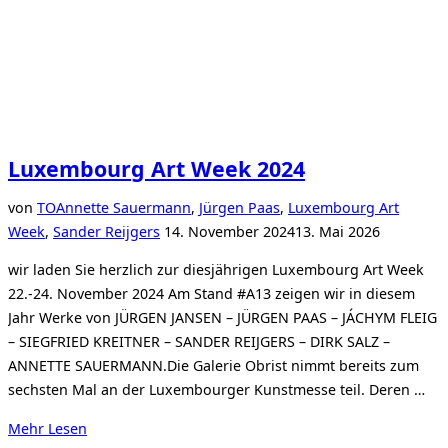
Luxembourg Art Week 2024
von
TO
Annette Sauermann
,
Jürgen Paas
,
Luxembourg Art
Veröffentlicht
Week
,
Sander Reijgers
14. November 2024
13. Mai 2026
am
wir laden Sie herzlich zur diesjährigen Luxembourg Art Week
22.-24. November 2024 Am Stand #A13 zeigen wir in diesem
Jahr Werke von JÜRGEN JANSEN – JÜRGEN PAAS – JÁCHYM FLEIG
– SIEGFRIED KREITNER – SANDER REIJGERS – DIRK SALZ –
ANNETTE SAUERMANN.Die Galerie Obrist nimmt bereits zum
sechsten Mal an der Luxembourger Kunstmesse teil. Deren …
über
Mehr
Lesen