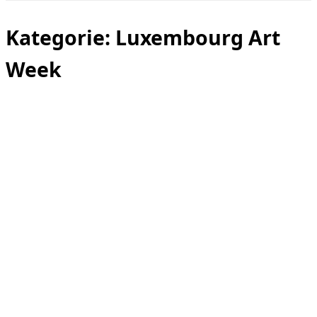
Seitenleiste
&
Navigation
Kategorie:
Luxembourg Art
umschalten
Week