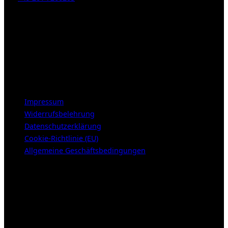
E-Mail:
info [at] galerie-obrist.de
Öffnungszeiten:
Mittwoch – Freitag 12-18h
Samstags 10-16h
LEGAL NOTICE
Impressum
Widerrufsbelehrung
Datenschutzerklärung
Cookie-Richtlinie (EU)
Allgemeine Geschäftsbedingungen
KUNDENBEREICH (Login or register)
Anmelden
Erforderlich
Benutzername oder E-Mail-Adresse
*