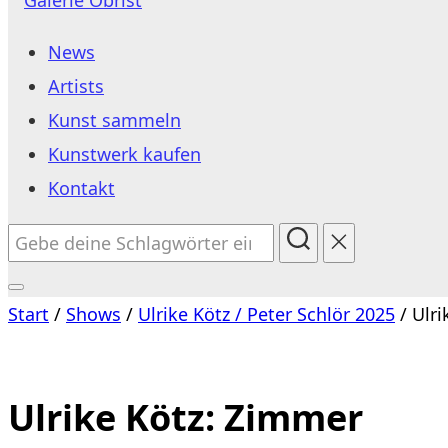
Inhalt
News
springen
Artists
Kunst sammeln
Kunstwerk kaufen
Kontakt
Suchen
nach:
Seitenleiste
Start
/
Shows
/
Ulrike Kötz / Peter Schlör 2025
/ Ulri
&
Navigation
umschalten
Ulrike Kötz: Zimmer