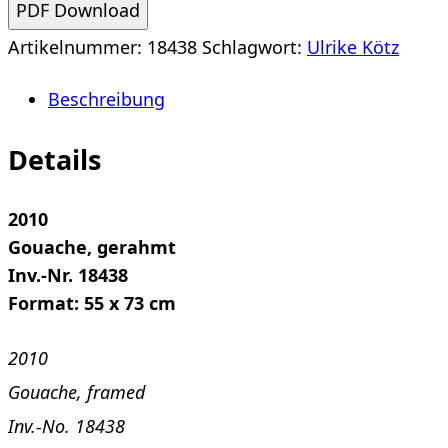
PDF Download
Zimmer
Artikelnummer:
18438
Schlagwort:
Ulrike Kötz
Menge
Beschreibung
Details
2010
Gouache, gerahmt
Inv.-Nr. 18438
Format: 55 x 73 cm
2010
Gouache, framed
Inv.-No. 18438