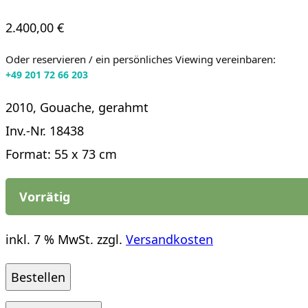
2.400,00
€
Oder reservieren / ein persönliches Viewing vereinbaren:
+49 201 72 66 203
2010, Gouache, gerahmt
Inv.-Nr. 18438
Format: 55 x 73 cm
Vorrätig
inkl. 7 % MwSt.
zzgl.
Versandkosten
Ulrike
Bestellen
Kötz: