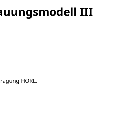
auungsmodell III
 Prägung HÖRL,