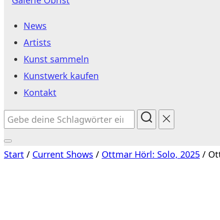
Inhalt
News
springen
Artists
Kunst sammeln
Kunstwerk kaufen
Kontakt
Suchen
nach:
Seitenleiste
Start
/
Current Shows
/
Ottmar Hörl: Solo, 2025
/ Ot
&
Navigation
umschalten