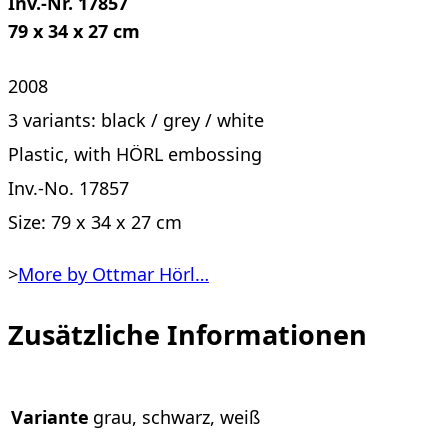
Inv.-Nr. 17857
79 x 34 x 27 cm
2008
3 variants: black / grey / white
Plastic, with HÖRL embossing
Inv.-No. 17857
Size: 79 x 34 x 27 cm
>
More by Ottmar Hörl…
Zusätzliche Informationen
Variante
grau, schwarz, weiß