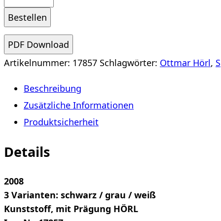
Hörl:
Bestellen
Weltanschauungsmodell
III
PDF Download
Menge
Artikelnummer:
17857
Schlagwörter:
Ottmar Hörl
,
S
Beschreibung
Zusätzliche Informationen
Produktsicherheit
Details
2008
3 Varianten: schwarz / grau / weiß
Kunststoff, mit Prägung HÖRL