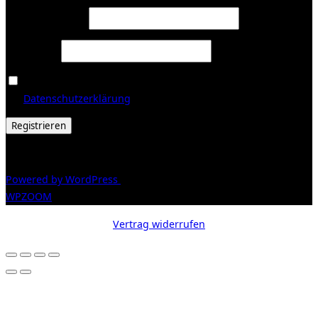
Erforderlich
E-Mail-Adresse
*
Erforderlich
Passwort
*
Ja, ich möchte ein Kundenkonto eröffnen und akzeptiere
Erforderlich
die
Datenschutzerklärung
.
*
Registrieren
© 2026 Galerie Obrist
Powered by WordPress
/ Inspiro WordPress Theme by
WPZOOM
Vertrag widerrufen