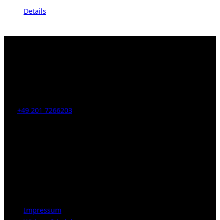
Details
Kahrstr. 59, D-45128 Essen, Germany
Tel:
+49 201 7266203
E-Mail:
info [at] galerie-obrist.de
Öffnungszeiten:
Mittwoch – Freitag 12-18h
Samstags 10-16h
LEGAL NOTICE
Impressum