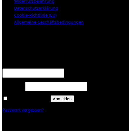
Widerrufsbelehrung
Datenschutzerklärung
Cookie-Richtlinie (EU)
Allgemeine Geschäftsbedingungen
KUNDENBEREICH (Login or register)
Anmelden
Erforderlich
Benutzername oder E-Mail-Adresse
*
Erforderlich
Passwort
*
Angemeldet bleiben
Anmelden
Passwort vergessen?
Registrieren