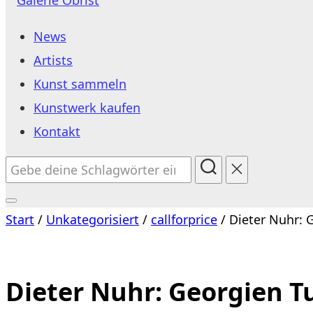
Inhalt
News
springen
Artists
Kunst sammeln
Kunstwerk kaufen
Kontakt
Suchen
nach:
Seitenleiste
Start
/
Unkategorisiert
/
callforprice
/ Dieter Nuhr: 
&
Navigation
umschalten
Dieter Nuhr: Georgien T