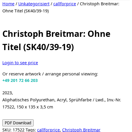
Toggle
Home
/
Unkategorisiert
/
callforprice
/ Christoph Breitmar:
sidebar
Ohne Titel (SK40/39-19)
&
navigation
Christoph Breitmar: Ohne
Titel (SK40/39-19)
Login to see price
Or reserve artwork / arrange personal viewing:
+49 201 72 66 203
2023,
Aliphatisches Polyurethan, Acryl, Sprühfarbe / Lwd., Inv.-Nr.
17522, 150 x 135 x 3,5 cm
PDF Download
SKU:
17522
Tags:
callforprice
,
Christoph Breitmar