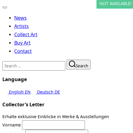
NOT AVAILABLE!
NOT AVAILABLE!
Toggle
navigation
News
Artists
Collect Art
Buy Art
Contact
Search
Search
for:
Language
English
EN
Deutsch
DE
Collector’s Letter
Erhalte exklusive Einblicke in Werke & Ausstellungen
Vorname