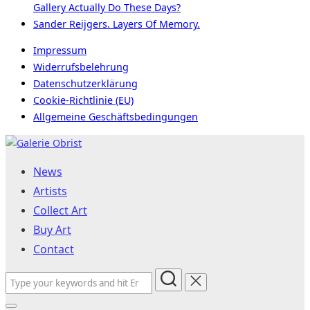
Gallery Actually Do These Days?
Sander Reijgers. Layers Of Memory.
Impressum
Widerrufsbelehrung
Datenschutzerklärung
Cookie-Richtlinie (EU)
Allgemeine Geschäftsbedingungen
Skip
to
News
content
Artists
Collect Art
Buy Art
Contact
Search
for: