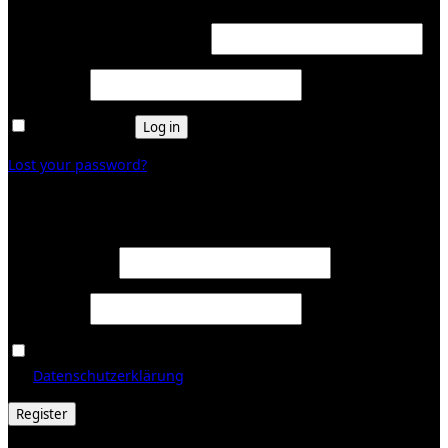
Required
Username or email address
*
Required
Password
*
Remember me
Log in
Lost your password?
Register
Required
Email address
*
Required
Password
*
Ja, ich möchte ein Kundenkonto eröffnen und akzeptiere
Required
die
Datenschutzerklärung
.
*
Register