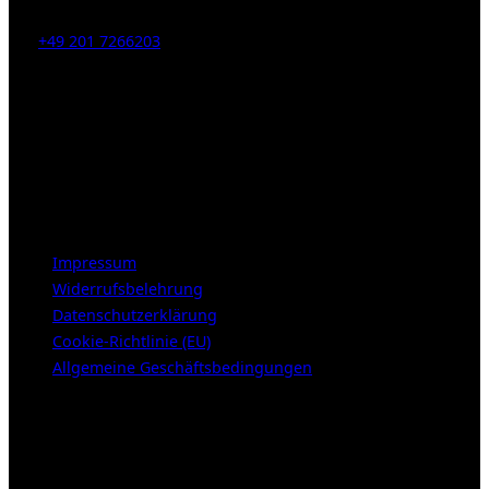
Tel:
+49 201 7266203
E-Mail:
info [at] galerie-obrist.de
Öffnungszeiten:
Mittwoch – Freitag 12-18h
Samstags 10-16h
LEGAL NOTICE
Impressum
Widerrufsbelehrung
Datenschutzerklärung
Cookie-Richtlinie (EU)
Allgemeine Geschäftsbedingungen
KUNDENBEREICH (Login or register)
Login