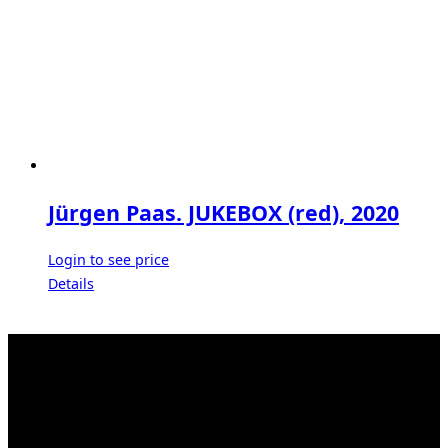
Jürgen Paas. JUKEBOX (red), 2020
Login to see price
Details
Kahrstr. 59, D-45128 Essen, Germany