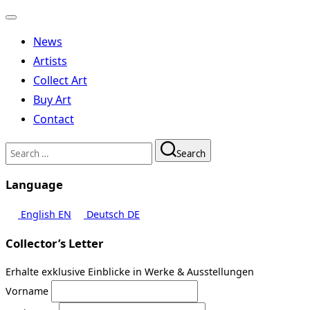
Toggle
navigation
News
Artists
Collect Art
Buy Art
Contact
Search
Search
for:
Language
English
EN
Deutsch
DE
Collector’s Letter
Erhalte exklusive Einblicke in Werke & Ausstellungen
Vorname