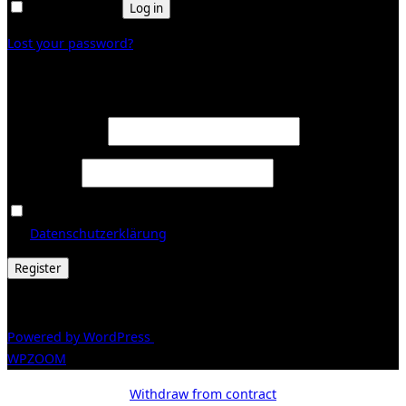
Remember me
Log in
Lost your password?
Register
Required
Email address
*
Required
Password
*
Ja, ich möchte ein Kundenkonto eröffnen und akzeptiere
Required
die
Datenschutzerklärung
.
*
Register
© 2026 Galerie Obrist
Powered by WordPress
/ Inspiro WordPress Theme by
WPZOOM
Withdraw from contract