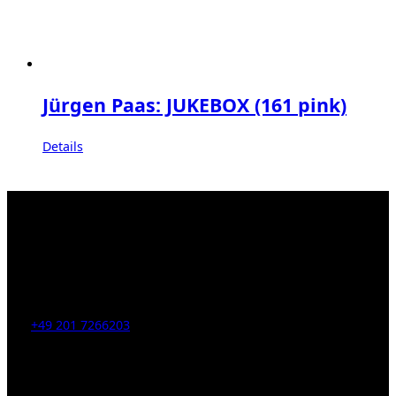
Jürgen Paas: JUKEBOX (161 pink)
Details
Kahrstr. 59, D-45128 Essen, Germany
Tel:
+49 201 7266203
E-Mail:
info [at] galerie-obrist.de
Öffnungszeiten: