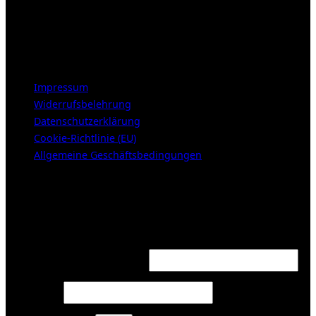
Mittwoch – Freitag 12-18h
Samstags 10-16h
LEGAL NOTICE
Impressum
Widerrufsbelehrung
Datenschutzerklärung
Cookie-Richtlinie (EU)
Allgemeine Geschäftsbedingungen
KUNDENBEREICH (Login or register)
Login
Required
Username or email address
*
Required
Password
*