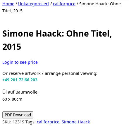
Toggle
Home
/
Unkategorisiert
/
callforprice
/ Simone Haack: Ohne
sidebar
Titel, 2015
&
navigation
Simone Haack: Ohne Titel,
2015
Login to see price
Or reserve artwork / arrange personal viewing:
+49 201 72 66 203
Öl auf Baumwolle,
60 x 80cm
PDF Download
SKU:
12319
Tags:
callforprice
,
Simone Haack