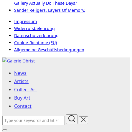
Gallery Actually Do These Days?
Sander Reijgers. Layers Of Memory.
Impressum
Widerrufsbelehrung
Datenschutzerklärung
Cookie-Richtlinie (EU)
Allgemeine Geschäftsbedingungen
Skip
to
News
content
Artists
Collect Art
Buy Art
Contact
Search
for: