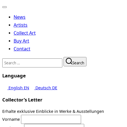
Toggle
navigation
News
Artists
Collect Art
Buy Art
Contact
Search
Search
for:
Language
English
EN
Deutsch
DE
Collector’s Letter
Erhalte exklusive Einblicke in Werke & Ausstellungen
Vorname