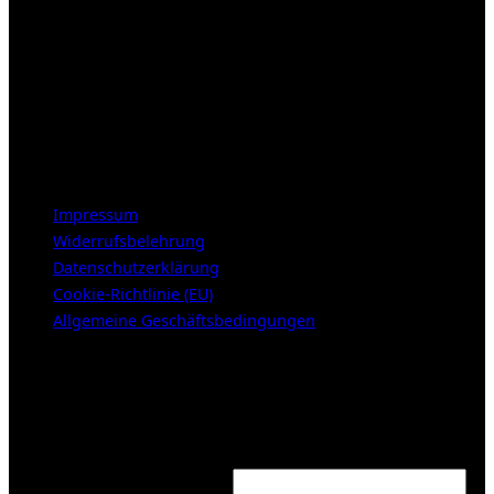
E-Mail:
info [at] galerie-obrist.de
Öffnungszeiten:
Mittwoch – Freitag 12-18h
Samstags 10-16h
LEGAL NOTICE
Impressum
Widerrufsbelehrung
Datenschutzerklärung
Cookie-Richtlinie (EU)
Allgemeine Geschäftsbedingungen
KUNDENBEREICH (Login or register)
Login
Required
Username or email address
*