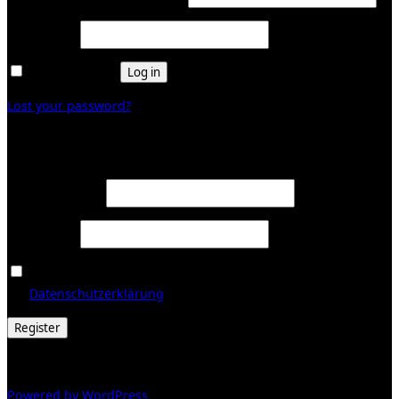
Required
Password
*
Remember me
Log in
Lost your password?
Register
Required
Email address
*
Required
Password
*
Ja, ich möchte ein Kundenkonto eröffnen und akzeptiere
Required
die
Datenschutzerklärung
.
*
Register
© 2026 Galerie Obrist
Powered by WordPress
/ Inspiro WordPress Theme by