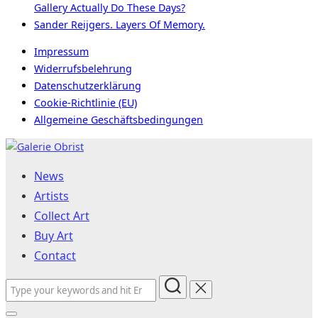
Gallery Actually Do These Days?
Sander Reijgers. Layers Of Memory.
Impressum
Widerrufsbelehrung
Datenschutzerklärung
Cookie-Richtlinie (EU)
Allgemeine Geschäftsbedingungen
Skip
to
News
content
Artists
Collect Art
Buy Art
Contact
Search
for: