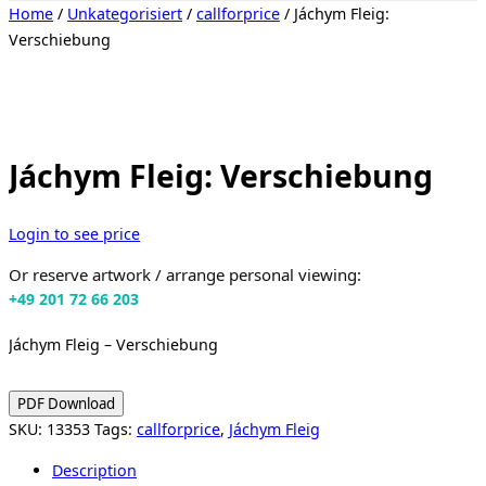
Toggle
Home
/
Unkategorisiert
/
callforprice
/ Jáchym Fleig:
sidebar
Verschiebung
&
navigation
Jáchym Fleig: Verschiebung
Login to see price
Or reserve artwork / arrange personal viewing:
+49 201 72 66 203
Jáchym Fleig – Verschiebung
PDF Download
SKU:
13353
Tags:
callforprice
,
Jáchym Fleig
Description