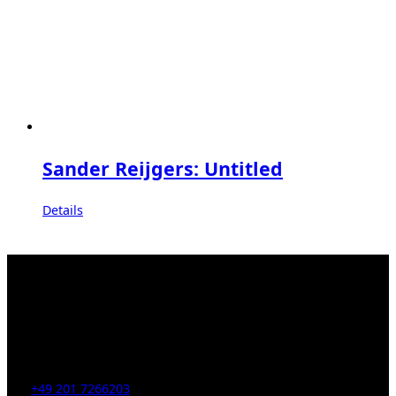
Sander Reijgers: Untitled
Details
Kahrstr. 59, D-45128 Essen, Germany
Tel:
+49 201 7266203