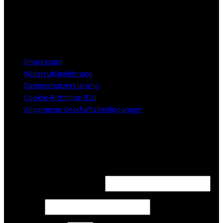
Mittwoch – Freitag 12-18h
Samstags 10-16h
LEGAL NOTICE
Impressum
Widerrufsbelehrung
Datenschutzerklärung
Cookie-Richtlinie (EU)
Allgemeine Geschäftsbedingungen
KUNDENBEREICH (Login or register)
Login
Required
Username or email address
*
Required
Password
*