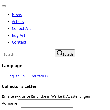
Toggle
navigation
News
Artists
Collect Art
Buy Art
Contact
Search
Search
for:
Language
English
EN
Deutsch
DE
Collector’s Letter
Erhalte exklusive Einblicke in Werke & Ausstellungen
Vorname