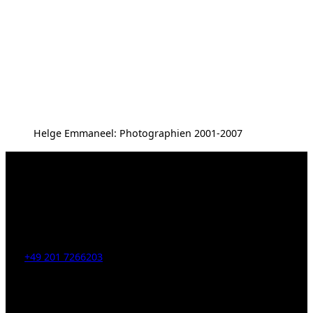
Helge Emmaneel: Photographien 2001-2007
Kahrstr. 59, D-45128 Essen, Germany
Tel:
+49 201 7266203
E-Mail:
info [at] galerie-obrist.de
Öffnungszeiten: