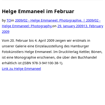
Toggle
sidebar
&
Helge Emmaneel im Februar
navigation
by
TO
in
2009/02 - Helge Emmaneel: Photographie. | 2009/02 -
Posted
Helge Emmaneel: Photography.
on
29. January 2009
13. February
on
2009
Vom 20. Februar bis 4. April 2009 zeigen wir erstmals in
unserer Galerie eine Einzelausstellung des Hamburger
Fotokünstlers Helge Emmaneel. Im DruckVerlag Kettler, Bönen,
ist eine Monographie erschienen, die über den Buchhandel
erhältlich ist (ISBN 978-3-941100-38-1).
Link zu Helge Emmaneel