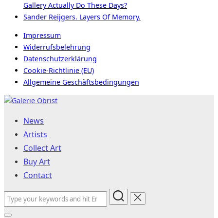
Gallery Actually Do These Days?
Sander Reijgers. Layers Of Memory.
Impressum
Widerrufsbelehrung
Datenschutzerklärung
Cookie-Richtlinie (EU)
Allgemeine Geschäftsbedingungen
Skip
to
News
content
Artists
Collect Art
Buy Art
Contact
Search
for: