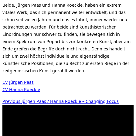
Beide, Jürgen Paas und Hanna Roeckle, haben ein extrem
vitales Werk, das sich permanent weiter entwickelt, und das
schon seit vielen Jahren und das es lohnt, immer wieder neu
betrachtet zu werden. Für beide sind kunsthistorischen
Einordnungen nur schwer zu finden, sie bewegen sich in
einem Spektrum von Popart bis zur konkreten Kunst, aber am
Ende greifen die Begriffe doch nicht recht. Denn es handelt
sich um zwei höchst individuelle und eigenständige
künstlerische Positionen, die zu Recht zur ersten Riege in der
zeitgenössischen Kunst gezählt werden.
CV Jürgen Paas
CV Hanna Roeckle
Beitragsnavigation
Previous
Previous
Jürgen Paas / Hanna Roeckle – Changing Focus