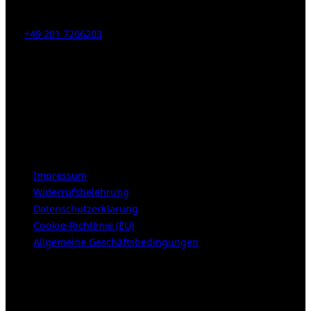
Kahrstr. 59, D-45128 Essen, Germany
Tel:
+49 201 7266203
E-Mail:
info [at] galerie-obrist.de
Öffnungszeiten:
Mittwoch – Freitag 12-18h
Samstags 10-16h
LEGAL NOTICE
Impressum
Widerrufsbelehrung
Datenschutzerklärung
Cookie-Richtlinie (EU)
Allgemeine Geschäftsbedingungen
KUNDENBEREICH (Login or register)
Anmelden