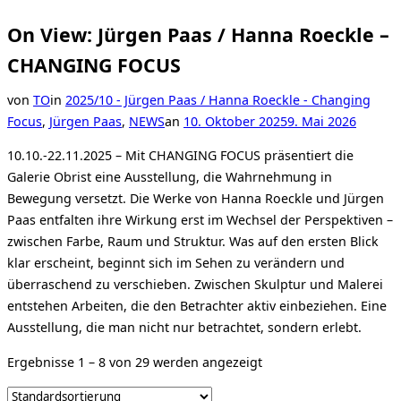
On View: Jürgen Paas / Hanna Roeckle –
CHANGING FOCUS
von
TO
in
2025/10 - Jürgen Paas / Hanna Roeckle - Changing
Veröffentlicht
Focus
,
Jürgen Paas
,
NEWS
an
10. Oktober 2025
9. Mai 2026
am
10.10.-22.11.2025 – Mit CHANGING FOCUS präsentiert die
Galerie Obrist eine Ausstellung, die Wahrnehmung in
Bewegung versetzt. Die Werke von Hanna Roeckle und Jürgen
Paas entfalten ihre Wirkung erst im Wechsel der Perspektiven –
zwischen Farbe, Raum und Struktur. Was auf den ersten Blick
klar erscheint, beginnt sich im Sehen zu verändern und
überraschend zu verschieben. Zwischen Skulptur und Malerei
entstehen Arbeiten, die den Betrachter aktiv einbeziehen. Eine
Ausstellung, die man nicht nur betrachtet, sondern erlebt.
Ergebnisse 1 – 8 von 29 werden angezeigt