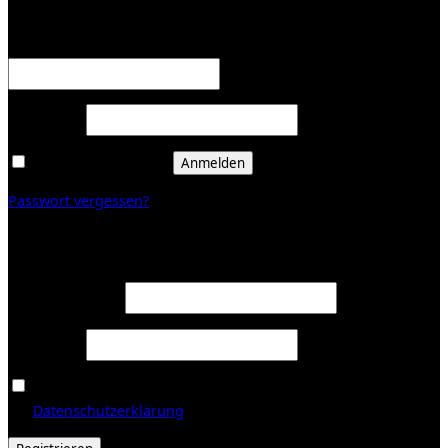
Erforderlich
Benutzername oder E-Mail-Adresse
*
Erforderlich
Passwort
*
Angemeldet bleiben
Anmelden
Passwort vergessen?
Registrieren
Erforderlich
E-Mail-Adresse
*
Erforderlich
Passwort
*
Ja, ich möchte ein Kundenkonto eröffnen und akzeptiere
Erforderlich
die
Datenschutzerklärung
.
*