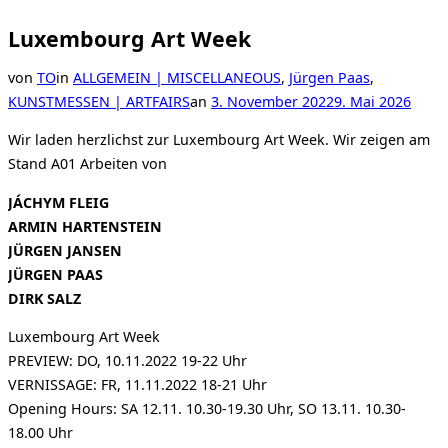
Luxembourg Art Week
von
TO
in
ALLGEMEIN | MISCELLANEOUS
,
Jürgen Paas
,
Veröffentlicht
KUNSTMESSEN | ARTFAIRS
an
3. November 2022
9. Mai 2026
am
Wir laden herzlichst zur Luxembourg Art Week. Wir zeigen am
Stand A01 Arbeiten von
JÁCHYM FLEIG
ARMIN HARTENSTEIN
JÜRGEN JANSEN
JÜRGEN PAAS
DIRK SALZ
Luxembourg Art Week
PREVIEW: DO, 10.11.2022 19-22 Uhr
VERNISSAGE: FR, 11.11.2022 18-21 Uhr
Opening Hours: SA 12.11. 10.30-19.30 Uhr, SO 13.11. 10.30-
18.00 Uhr