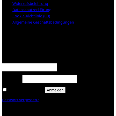
Widerrufsbelehrung
Datenschutzerklärung
Cookie-Richtlinie (EU)
Allgemeine Geschäftsbedingungen
KUNDENBEREICH (Login or register)
Anmelden
Erforderlich
Benutzername oder E-Mail-Adresse
*
Erforderlich
Passwort
*
Angemeldet bleiben
Anmelden
Passwort vergessen?
Registrieren