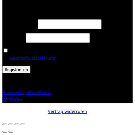
Registrieren
Erforderlich
E-Mail-Adresse
*
Erforderlich
Passwort
*
Ja, ich möchte ein Kundenkonto eröffnen und akzeptiere
Erforderlich
die
Datenschutzerklärung
.
*
Registrieren
© 2026 Galerie Obrist
Powered by WordPress
/ Inspiro WordPress Theme by
WPZOOM
Vertrag widerrufen