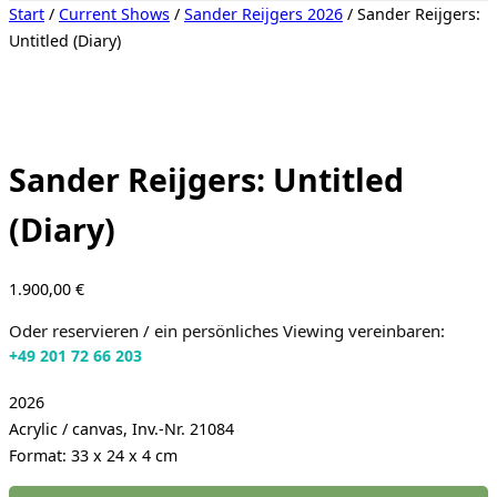
Seitenleiste
Start
/
Current Shows
/
Sander Reijgers 2026
/ Sander Reijgers:
&
Untitled (Diary)
Navigation
umschalten
Sander Reijgers: Untitled
(Diary)
1.900,00
€
Oder reservieren / ein persönliches Viewing vereinbaren:
+49 201 72 66 203
2026
Acrylic / canvas, Inv.-Nr. 21084
Format: 33 x 24 x 4 cm