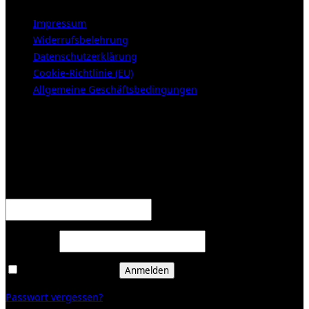
Impressum
Widerrufsbelehrung
Datenschutzerklärung
Cookie-Richtlinie (EU)
Allgemeine Geschäftsbedingungen
KUNDENBEREICH (Login or register)
Anmelden
Erforderlich
Benutzername oder E-Mail-Adresse
*
Erforderlich
Passwort
*
Angemeldet bleiben
Anmelden
Passwort vergessen?