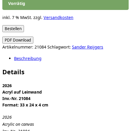
Vorrätig
inkl. 7 % MwSt.
zzgl.
Versandkosten
Sander
Bestellen
Reijgers:
PDF Download
Untitled
Artikelnummer:
21084
Schlagwort:
Sander Reijgers
(Diary)
Menge
Beschreibung
Details
2026
Acryl auf Leinwand
Inv.-Nr. 21084
Format: 33 x 24 x 4 cm
2026
Acrylic on canvas