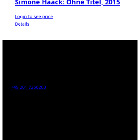
Simone Haack: Ohne Titel, 2015
Login to see price
Details
Kahrstr. 59, D-45128 Essen, Germany
Tel:
+49 201 7266203
E-Mail:
info [at] galerie-obrist.de
Öffnungszeiten:
Mittwoch – Freitag 12-18h
Samstags 10-16h
LEGAL NOTICE