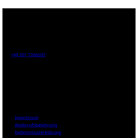
Kahrstr. 59, D-45128 Essen, Germany
Tel:
+49 201 7266203
E-Mail:
info [at] galerie-obrist.de
Öffnungszeiten:
Mittwoch – Freitag 12-18h
Samstags 10-16h
LEGAL NOTICE
Impressum
Widerrufsbelehrung
Datenschutzerklärung