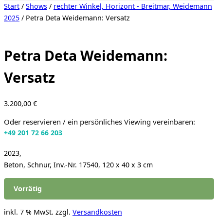
Seitenleiste
Start
/
Shows
/
rechter Winkel, Horizont - Breitmar, Weidemann
&
2025
/ Petra Deta Weidemann: Versatz
Navigation
umschalten
Petra Deta Weidemann:
Versatz
3.200,00
€
Oder reservieren / ein persönliches Viewing vereinbaren:
+49 201 72 66 203
2023,
Beton, Schnur, Inv.-Nr. 17540, 120 x 40 x 3 cm
Vorrätig
inkl. 7 % MwSt.
zzgl.
Versandkosten