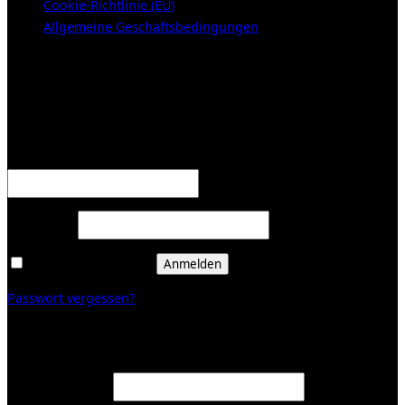
Cookie-Richtlinie (EU)
Allgemeine Geschäftsbedingungen
KUNDENBEREICH (Login or register)
Anmelden
Erforderlich
Benutzername oder E-Mail-Adresse
*
Erforderlich
Passwort
*
Angemeldet bleiben
Anmelden
Passwort vergessen?
Registrieren
Erforderlich
E-Mail-Adresse
*