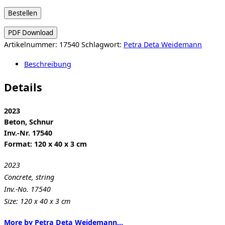
Petra
Bestellen
Deta
PDF Download
Weidemann:
Artikelnummer:
17540
Schlagwort:
Petra Deta Weidemann
Versatz
Menge
Beschreibung
Details
2023
Beton, Schnur
Inv.-Nr. 17540
Format: 120 x 40 x 3 cm
2023
Concrete, string
Inv.-No. 17540
Size: 120 x 40 x 3 cm
More by Petra Deta Weidemann…