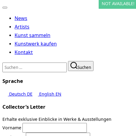
NOT AVAILABLE!
NOT AVAILABLE!
Navigation
umschalten
News
Artists
Kunst sammeln
Kunstwerk kaufen
Kontakt
Suchen
Suchen
nach:
Sprache
Deutsch
DE
English
EN
Collector’s Letter
Erhalte exklusive Einblicke in Werke & Ausstellungen
Vorname