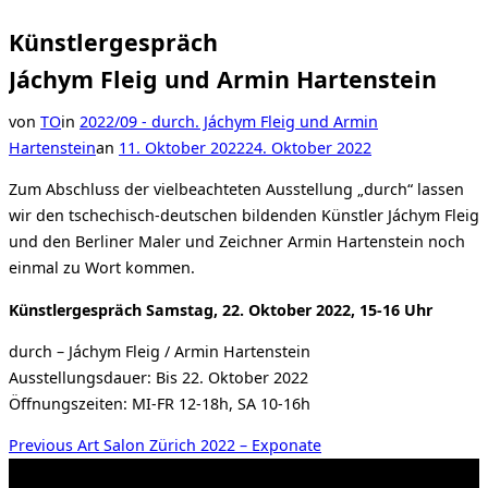
Künstlergespräch
Jáchym Fleig und Armin Hartenstein
von
TO
in
2022/09 - durch. Jáchym Fleig und Armin
Veröffentlicht
Hartenstein
an
11. Oktober 2022
24. Oktober 2022
am
Zum Abschluss der vielbeachteten Ausstellung „durch“ lassen
wir den tschechisch-deutschen bildenden Künstler Jáchym Fleig
und den Berliner Maler und Zeichner Armin Hartenstein noch
einmal zu Wort kommen.
Künstlergespräch Samstag, 22. Oktober 2022, 15-16 Uhr
durch – Jáchym Fleig / Armin Hartenstein
Ausstellungsdauer: Bis 22. Oktober 2022
Öffnungszeiten: MI-FR 12-18h, SA 10-16h
Beitragsnavigation
Previous
Previous
Art Salon Zürich 2022 – Exponate