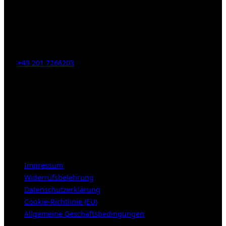
Kahrstr. 59, D-45128 Essen, Germany
Tel:
+49 201 7266203
E-Mail:
info [at] galerie-obrist.de
Öffnungszeiten:
Mittwoch – Freitag 12-18h
Samstags 10-16h
LEGAL NOTICE
Impressum
Widerrufsbelehrung
Datenschutzerklärung
Cookie-Richtlinie (EU)
Allgemeine Geschäftsbedingungen