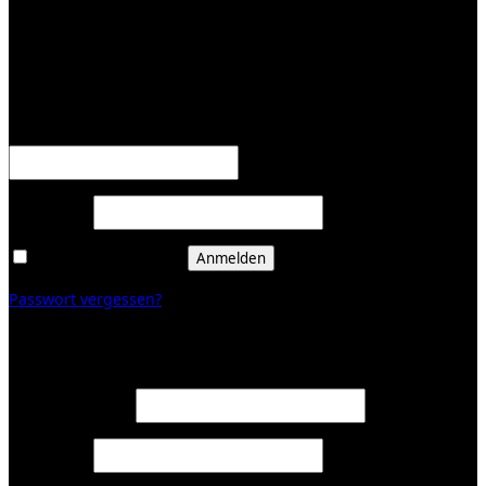
KUNDENBEREICH (Login or register)
Anmelden
Erforderlich
Benutzername oder E-Mail-Adresse
*
Erforderlich
Passwort
*
Angemeldet bleiben
Anmelden
Passwort vergessen?
Registrieren
Erforderlich
E-Mail-Adresse
*
Erforderlich
Passwort
*