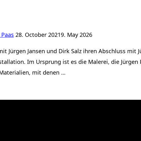
Posted
 Paas
28. October 2021
9. May 2026
on
t Jürgen Jansen und Dirk Salz ihren Abschluss mit Jü
llation. Im Ursprung ist es die Malerei, die Jürgen 
 Materialien, mit denen …