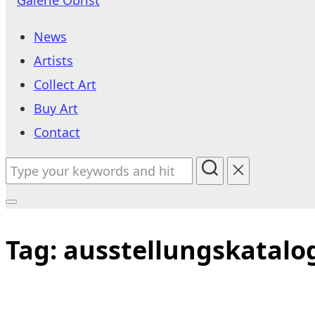
to
News
content
Artists
Collect Art
Buy Art
Contact
Search
for:
Toggle
sidebar
Tag:
ausstellungskatalo
&
navigation