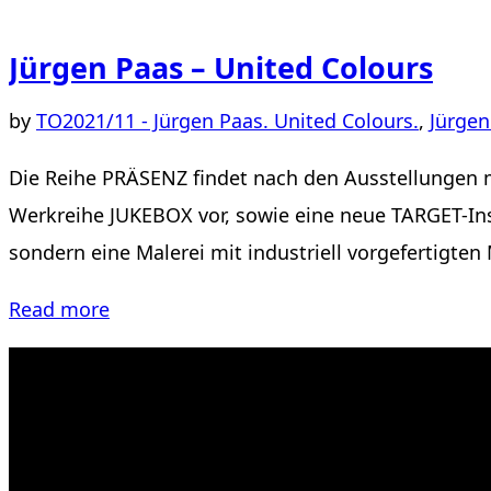
Jürgen Paas – United Colours
by
TO
2021/11 - Jürgen Paas. United Colours.
,
Jürgen
Die Reihe PRÄSENZ findet nach den Ausstellungen mi
Werkreihe JUKEBOX vor, sowie eine neue TARGET-Insta
sondern eine Malerei mit industriell vorgefertigten
“Jürgen
Read more
Paas
–
United
Colours”
Kahrstr. 59, D-45128 Essen, Germany