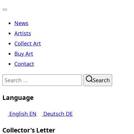
Toggle
News
navigation
Artists
Collect Art
Buy Art
Contact
Search
Search
for:
Language
English
EN
Deutsch
DE
Collector’s Letter