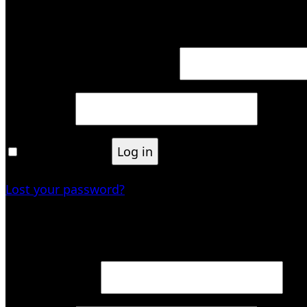
Login
Required
Username or email address
*
Required
Password
*
Remember me
Log in
Lost your password?
Register
Required
Email address
*