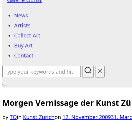
to
News
content
Artists
Collect Art
Buy Art
Contact
Search
for:
Toggle
sidebar
Morgen Vernissage der Kunst Zü
&
Posted
by
TO
in
Kunst Zürich
on
12. November 2009
31. Mar
navigation
on