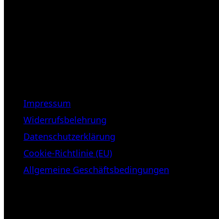
Öffnungszeiten:
Mittwoch – Freitag 12-18h
Samstags 10-16h
LEGAL NOTICE
Impressum
Widerrufsbelehrung
Datenschutzerklärung
Cookie-Richtlinie (EU)
Allgemeine Geschäftsbedingungen
KUNDENBEREICH (Login or regist