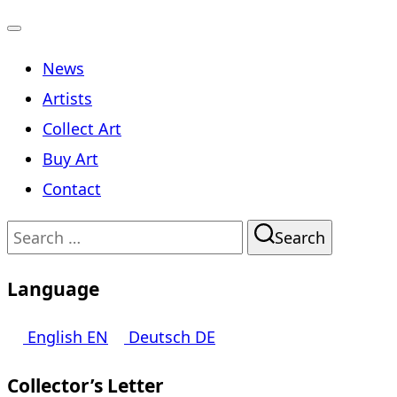
Toggle
News
navigation
Artists
Collect Art
Buy Art
Contact
Search
Search
for:
Language
English
EN
Deutsch
DE
Collector’s Letter