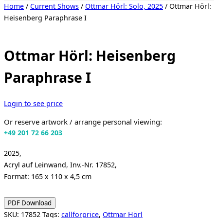
Toggle
Home
/
Current Shows
/
Ottmar Hörl: Solo, 2025
/ Ottmar Hörl:
sidebar
Heisenberg Paraphrase I
&
navigation
Ottmar Hörl: Heisenberg
Paraphrase I
Login to see price
Or reserve artwork / arrange personal viewing:
+49 201 72 66 203
2025,
Acryl auf Leinwand, Inv.-Nr. 17852,
Format: 165 x 110 x 4,5 cm
PDF Download
SKU:
17852
Tags:
callforprice
,
Ottmar Hörl