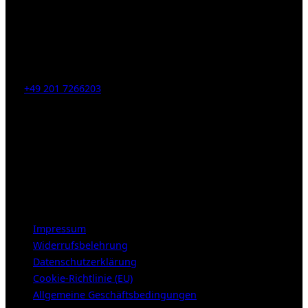
Kahrstr. 59, D-45128 Essen, Germany
Tel:
+49 201 7266203
E-Mail:
info [at] galerie-obrist.de
Öffnungszeiten:
Mittwoch – Freitag 12-18h
Samstags 10-16h
LEGAL NOTICE
Impressum
Widerrufsbelehrung
Datenschutzerklärung
Cookie-Richtlinie (EU)
Allgemeine Geschäftsbedingungen