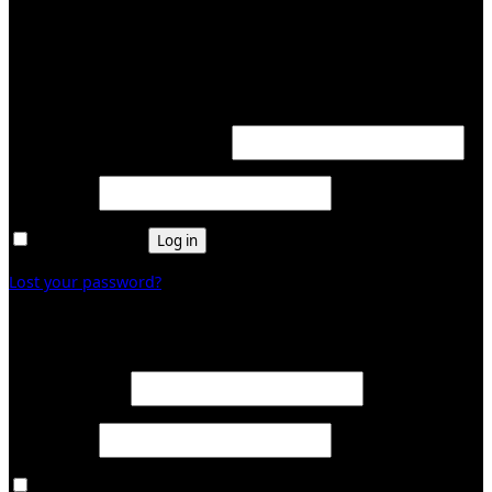
KUNDENBEREICH (Login or register)
Login
Required
Username or email address
*
Required
Password
*
Remember me
Log in
Lost your password?
Register
Required
Email address
*
Required
Password
*
Ja, ich möchte ein Kundenkonto eröffnen und akzeptiere