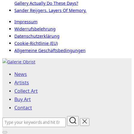
Gallery Actually Do These Days?
Sander Reijgers. Layers Of Memory.
Impressum
Widerrufsbelehrung
Datenschutzerklärung
Cookie-Richtlinie (EU)
Allgemeine Geschäftsbedingungen
Skip
to
News
content
Artists
Collect Art
Buy Art
Contact
Search
for: