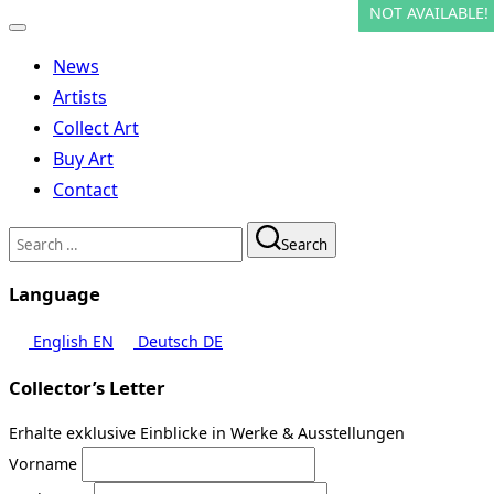
NOT AVAILABLE!
NOT AVAILABLE!
NOT AVAILABLE!
Toggle
navigation
News
Artists
Collect Art
Buy Art
Contact
Search
Search
for:
Language
English
EN
Deutsch
DE
Collector’s Letter
Erhalte exklusive Einblicke in Werke & Ausstellungen
Vorname