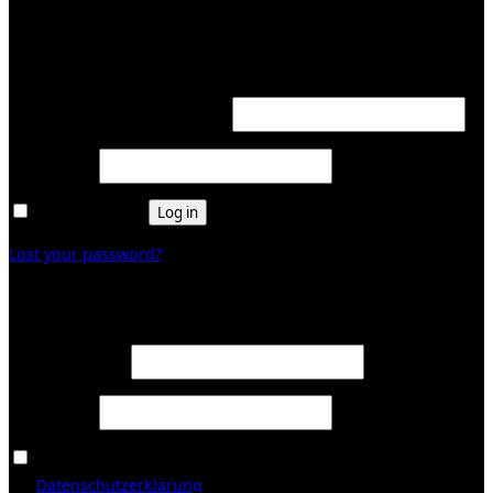
KUNDENBEREICH (Login or register)
Login
Required
Username or email address
*
Required
Password
*
Remember me
Log in
Lost your password?
Register
Required
Email address
*
Required
Password
*
Ja, ich möchte ein Kundenkonto eröffnen und akzeptiere
Required
die
Datenschutzerklärung
.
*