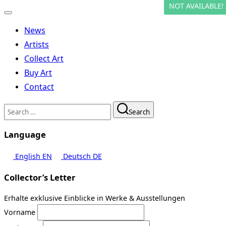
NOT AVAILABLE!
Toggle
navigation
News
Artists
Collect Art
Buy Art
Contact
Search
Search
for:
Language
English
EN
Deutsch
DE
Collector’s Letter
Erhalte exklusive Einblicke in Werke & Ausstellungen
Vorname