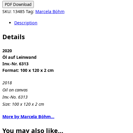
piba,
PDF Download
nena
SKU:
13485
Tag:
Marcela Böhm
quantity
Description
Details
2020
Öl auf Leinwand
Inv.-Nr. 6313
Format: 100 x 120 x 2 cm
2018
Oil on canvas
Inv.-No. 6313
Size: 100 x 120 x 2 cm
More by Marcela Böhm…
You may also like…