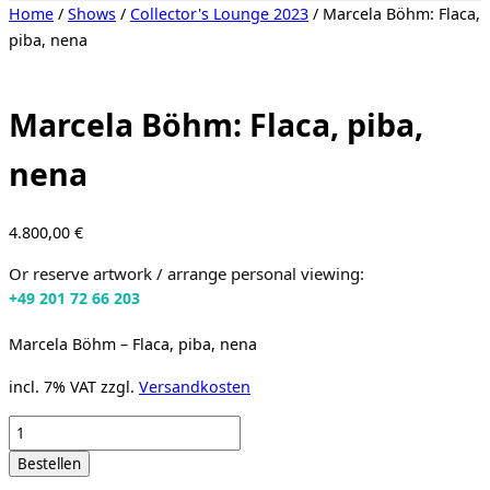
Toggle
Home
/
Shows
/
Collector's Lounge 2023
/ Marcela Böhm: Flaca,
sidebar
piba, nena
&
navigation
Marcela Böhm: Flaca, piba,
nena
4.800,00
€
Or reserve artwork / arrange personal viewing:
+49 201 72 66 203
Marcela Böhm – Flaca, piba, nena
incl. 7% VAT
zzgl.
Versandkosten
Marcela
Böhm:
Bestellen
Flaca,