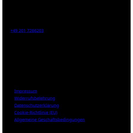
Kahrstr. 59, D-45128 Essen, Germany
Tel:
+49 201 7266203
E-Mail:
info [at] galerie-obrist.de
Öffnungszeiten:
Mittwoch – Freitag 12-18h
Samstags 10-16h
LEGAL NOTICE
Impressum
Widerrufsbelehrung
Datenschutzerklärung
Cookie-Richtlinie (EU)
Allgemeine Geschäftsbedingungen