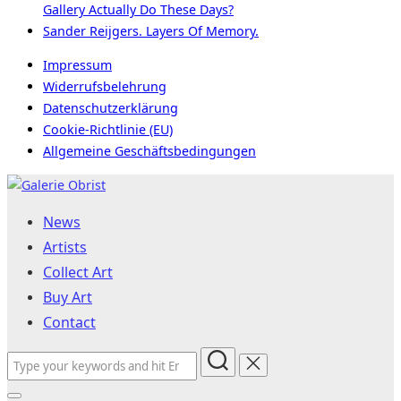
Gallery Actually Do These Days?
Sander Reijgers. Layers Of Memory.
Impressum
Widerrufsbelehrung
Datenschutzerklärung
Cookie-Richtlinie (EU)
Allgemeine Geschäftsbedingungen
Skip
to
News
content
Artists
Collect Art
Buy Art
Contact
Search
for: