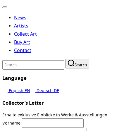
Toggle
navigation
News
Artists
Collect Art
Buy Art
Contact
Search
Search
for:
Language
English
EN
Deutsch
DE
Collector’s Letter
Erhalte exklusive Einblicke in Werke & Ausstellungen
Vorname