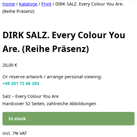
Toggle
Home
/
Kataloge
/
Print
/ DIRK SALZ. Every Colour You Are.
sidebar
(Reihe Präsenz)
&
navigation
DIRK SALZ. Every Colour You
Are. (Reihe Präsenz)
20,00
€
Or reserve artwork / arrange personal viewing:
+49 201 72 66 203
Salz – Every Colour You Are
Hardcover 52 Seiten, zahlreiche Abbildungen
In stock
incl. 7% VAT