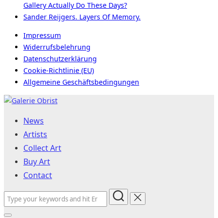
Gallery Actually Do These Days?
Sander Reijgers. Layers Of Memory.
Impressum
Widerrufsbelehrung
Datenschutzerklärung
Cookie-Richtlinie (EU)
Allgemeine Geschäftsbedingungen
Skip
to
News
content
Artists
Collect Art
Buy Art
Contact
Search
for: