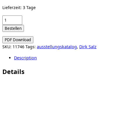
Lieferzeit:
3 Tage
DIRK
SALZ.
Bestellen
Every
Colour
PDF Download
You
SKU:
11746
Tags:
ausstellungskatalog
,
Dirk Salz
Are.
Description
(Reihe
Präsenz)
Details
quantity