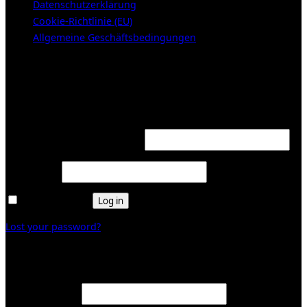
Datenschutzerklärung
Cookie-Richtlinie (EU)
Allgemeine Geschäftsbedingungen
KUNDENBEREICH (Login or register)
Login
Required
Username or email address
*
Required
Password
*
Remember me
Log in
Lost your password?
Register
Required
Email address
*