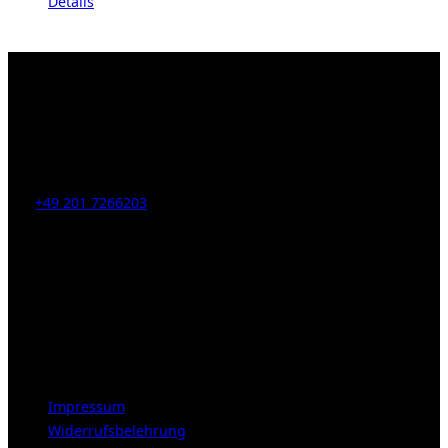
Details
Kahrstr. 59, D-45128 Essen, Germany
Tel:
+49 201 7266203
E-Mail:
info [at] galerie-obrist.de
Öffnungszeiten:
Mittwoch – Freitag 12-18h
Samstags 10-16h
LEGAL NOTICE
Impressum
Widerrufsbelehrung