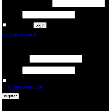
Required
Username or email address
*
Required
Password
*
Remember me
Log in
Lost your password?
Register
Required
Email address
*
Required
Password
*
Ja, ich möchte ein Kundenkonto eröffnen und akzeptiere
Required
die
Datenschutzerklärung
.
*
Register
© 2026 Galerie Obrist