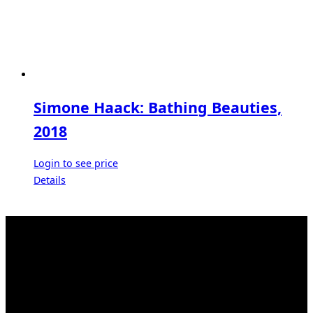
Simone Haack: Bathing Beauties,
2018
Login to see price
Details
Kahrstr. 59, D-45128 Essen, Germany