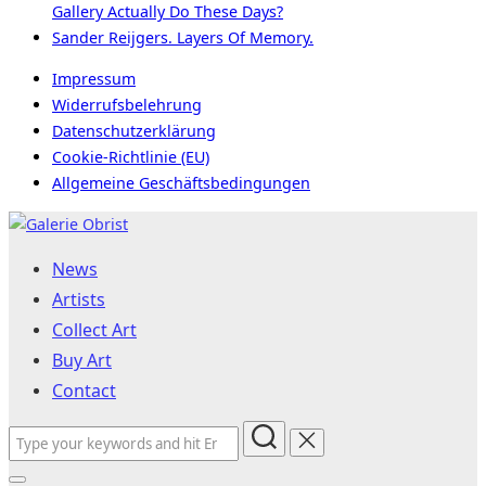
Gallery Actually Do These Days?
Sander Reijgers. Layers Of Memory.
Impressum
Widerrufsbelehrung
Datenschutzerklärung
Cookie-Richtlinie (EU)
Allgemeine Geschäftsbedingungen
Skip
to
News
content
Artists
Collect Art
Buy Art
Contact
Search
for: