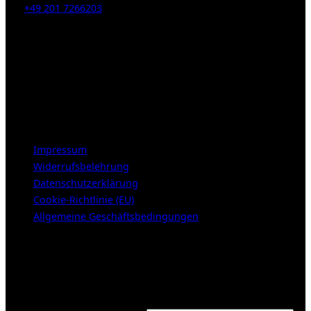
Tel:
+49 201 7266203
E-Mail:
info [at] galerie-obrist.de
Öffnungszeiten:
Mittwoch – Freitag 12-18h
Samstags 10-16h
LEGAL NOTICE
Impressum
Widerrufsbelehrung
Datenschutzerklärung
Cookie-Richtlinie (EU)
Allgemeine Geschäftsbedingungen
KUNDENBEREICH (Login or register)
Login