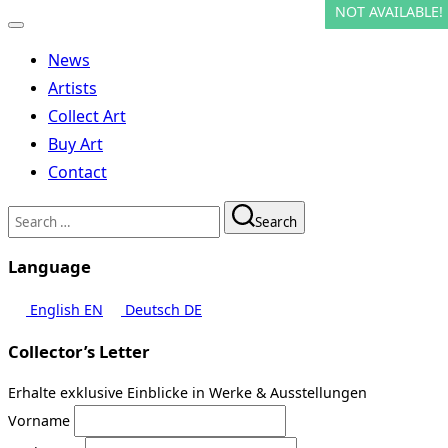
NOT AVAILABLE!
NOT AVAILABLE!
NOT AVAILABLE!
NOT AVAILABLE!
Toggle
navigation
News
Artists
Collect Art
Buy Art
Contact
Search
Search
for:
Language
English
EN
Deutsch
DE
Collector’s Letter
Erhalte exklusive Einblicke in Werke & Ausstellungen
Vorname