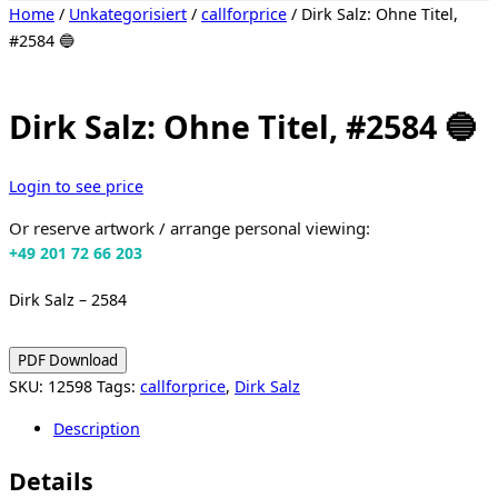
Toggle
Home
/
Unkategorisiert
/
callforprice
/ Dirk Salz: Ohne Titel,
sidebar
#2584 🔵
&
navigation
Dirk Salz: Ohne Titel, #2584 🔵
Login to see price
Or reserve artwork / arrange personal viewing:
+49 201 72 66 203
Dirk Salz – 2584
PDF Download
SKU:
12598
Tags:
callforprice
,
Dirk Salz
Description
Details