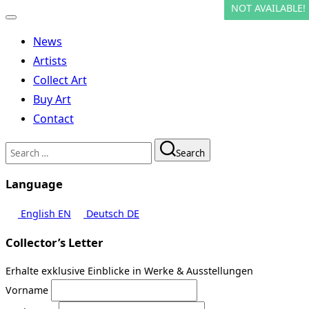
NOT AVAILABLE!
NOT AVAILABLE!
Toggle
navigation
News
Artists
Collect Art
Buy Art
Contact
Search
Search
for:
Language
English
EN
Deutsch
DE
Collector’s Letter
Erhalte exklusive Einblicke in Werke & Ausstellungen
Vorname