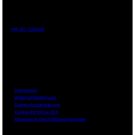
Kahrstr. 59, D-45128 Essen, Germany
Tel:
+49 201 7266203
E-Mail:
info [at] galerie-obrist.de
Öffnungszeiten:
Mittwoch – Freitag 12-18h
Samstags 10-16h
LEGAL NOTICE
Impressum
Widerrufsbelehrung
Datenschutzerklärung
Cookie-Richtlinie (EU)
Allgemeine Geschäftsbedingungen
KUNDENBEREICH (Login or register)