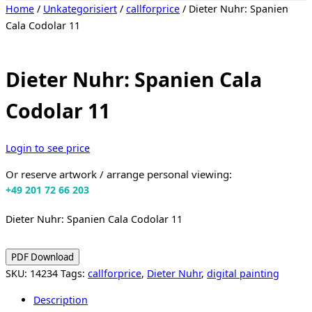
Toggle
Home
/
Unkategorisiert
/
callforprice
/ Dieter Nuhr: Spanien
sidebar
Cala Codolar 11
&
navigation
Dieter Nuhr: Spanien Cala
Codolar 11
Login to see price
Or reserve artwork / arrange personal viewing:
+49 201 72 66 203
Dieter Nuhr: Spanien Cala Codolar 11
PDF Download
SKU:
14234
Tags:
callforprice
,
Dieter Nuhr
,
digital painting
Description