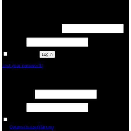
Login
Required
Username or email address
*
Required
Password
*
Remember me
Log in
Lost your password?
Register
Required
Email address
*
Required
Password
*
Ja, ich möchte ein Kundenkonto eröffnen und akzeptiere
Required
die
Datenschutzerklärung
.
*