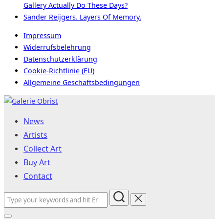
Gallery Actually Do These Days?
Sander Reijgers. Layers Of Memory.
Impressum
Widerrufsbelehrung
Datenschutzerklärung
Cookie-Richtlinie (EU)
Allgemeine Geschäftsbedingungen
Skip
to
News
content
Artists
Collect Art
Buy Art
Contact
Search
for: