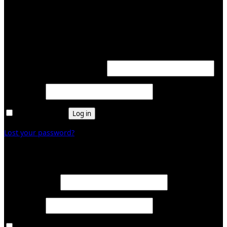
KUNDENBEREICH (Login or register)
Login
Required
Username or email address
*
Required
Password
*
Remember me
Log in
Lost your password?
Register
Required
Email address
*
Required
Password
*
Ja, ich möchte ein Kundenkonto eröffnen und akzeptiere