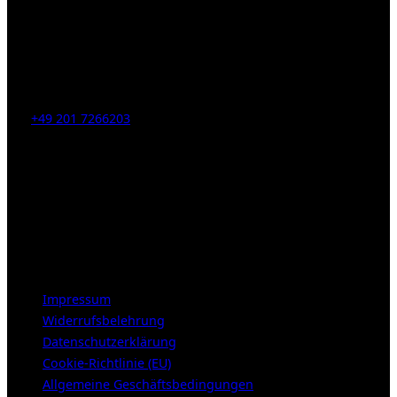
Kahrstr. 59, D-45128 Essen, Germany
Tel:
+49 201 7266203
E-Mail:
info [at] galerie-obrist.de
Öffnungszeiten:
Mittwoch – Freitag 12-18h
Samstags 10-16h
LEGAL NOTICE
Impressum
Widerrufsbelehrung
Datenschutzerklärung
Cookie-Richtlinie (EU)
Allgemeine Geschäftsbedingungen