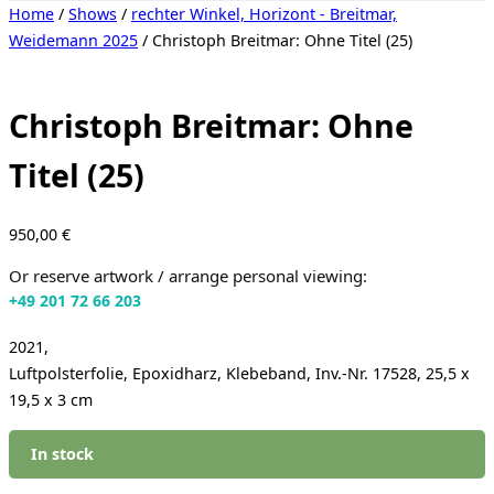
Toggle
Home
/
Shows
/
rechter Winkel, Horizont - Breitmar,
sidebar
Weidemann 2025
/ Christoph Breitmar: Ohne Titel (25)
&
navigation
Christoph Breitmar: Ohne
Titel (25)
950,00
€
Or reserve artwork / arrange personal viewing:
+49 201 72 66 203
2021,
Luftpolsterfolie, Epoxidharz, Klebeband, Inv.-Nr. 17528, 25,5 x
19,5 x 3 cm
In stock