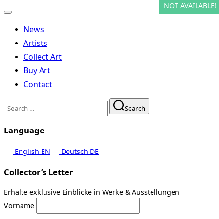
NOT AVAILABLE!
NOT AVAILABLE!
Toggle
navigation
News
Artists
Collect Art
Buy Art
Contact
Search
Search
for:
Language
English
EN
Deutsch
DE
Collector’s Letter
Erhalte exklusive Einblicke in Werke & Ausstellungen
Vorname