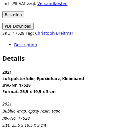
incl. 7% VAT
zzgl.
Versandkosten
Christoph
Bestellen
Breitmar:
PDF Download
Ohne
SKU:
17528
Tag:
Christoph Breitmar
Titel
(25)
Description
quantity
Details
2021
Luftpolsterfolie, Epoxidharz, Klebeband
Inv.-Nr. 17528
Format: 25,5 x 19,5 x 3 cm
2021
Bubble wrap, epoxy resin, tape
Inv.-No. 17528
Size: 25,5 x 19,5 x 3 cm