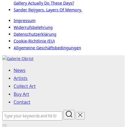
Gallery Actually Do These Days?
Sander Reijgers. Layers Of Memory.
Impressum
Widerrufsbelehrung
Datenschutzerklärung
Cookie-Richtlinie (EU)
Allgemeine Geschäftsbedingungen
Skip
to
News
content
Artists
Collect Art
Buy Art
Contact
Search
for: