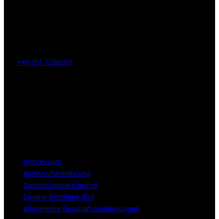
Kahrstr. 59, D-45128 Essen, Germany
Tel:
+49 201 7266203
E-Mail:
info [at] galerie-obrist.de
Öffnungszeiten:
Mittwoch – Freitag 12-18h
Samstags 10-16h
LEGAL NOTICE
Impressum
Widerrufsbelehrung
Datenschutzerklärung
Cookie-Richtlinie (EU)
Allgemeine Geschäftsbedingungen