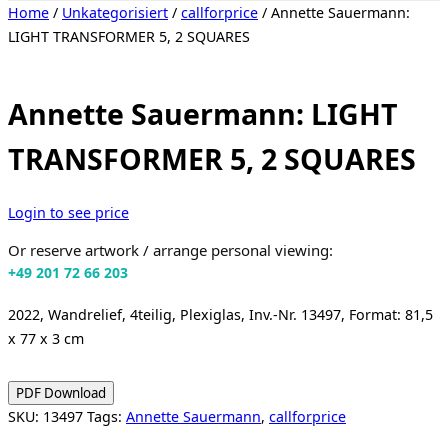
Toggle
Home
/
Unkategorisiert
/
callforprice
/ Annette Sauermann:
sidebar
LIGHT TRANSFORMER 5, 2 SQUARES
&
navigation
Annette Sauermann: LIGHT
TRANSFORMER 5, 2 SQUARES
Login to see price
Or reserve artwork / arrange personal viewing:
+49 201 72 66 203
2022, Wandrelief, 4teilig, Plexiglas, Inv.-Nr. 13497, Format: 81,5
x 77 x 3 cm
PDF Download
SKU:
13497
Tags:
Annette Sauermann
,
callforprice