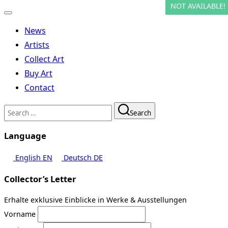
NOT AVAILABLE!
NOT AVAILABLE!
Toggle
navigation
News
Artists
Collect Art
Buy Art
Contact
Search
Search
for:
Language
English
EN
Deutsch
DE
Collector’s Letter
Erhalte exklusive Einblicke in Werke & Ausstellungen
Vorname