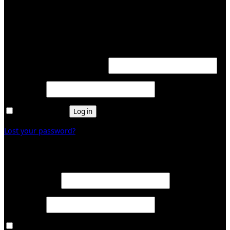
KUNDENBEREICH (Login or register)
Login
Required
Username or email address
*
Required
Password
*
Remember me
Log in
Lost your password?
Register
Required
Email address
*
Required
Password
*
Ja, ich möchte ein Kundenkonto eröffnen und akzeptiere