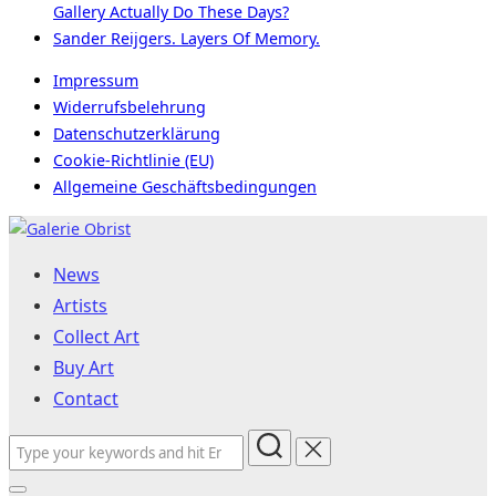
Gallery Actually Do These Days?
Sander Reijgers. Layers Of Memory.
Impressum
Widerrufsbelehrung
Datenschutzerklärung
Cookie-Richtlinie (EU)
Allgemeine Geschäftsbedingungen
Skip
to
News
content
Artists
Collect Art
Buy Art
Contact
Search
for: