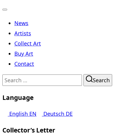
Toggle
News
navigation
Artists
Collect Art
Buy Art
Contact
Search
Search
for:
Language
English
EN
Deutsch
DE
Collector’s Letter