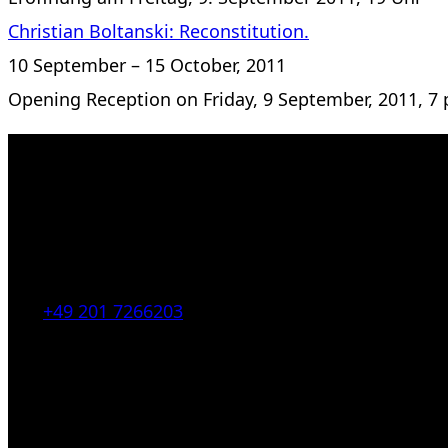
Christian Boltanski: Reconstitution.
10 September – 15 October, 2011
Opening Reception on Friday, 9 September, 2011, 7 
Kahrstr. 59, D-45128 Essen, Germany
Tel:
+49 201 7266203
E-Mail:
info [at] galerie-obrist.de
Öffnungszeiten:
Mittwoch – Freitag 12-18h