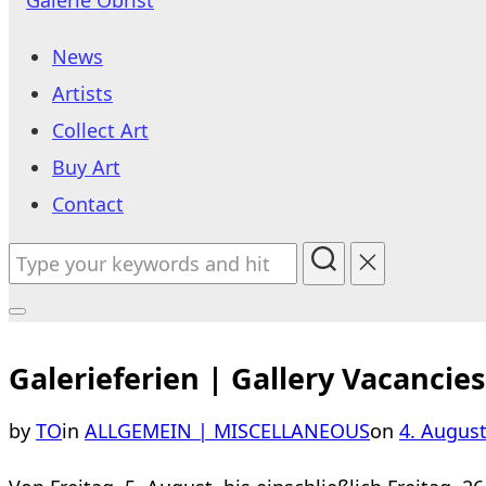
to
News
content
Artists
Collect Art
Buy Art
Contact
Search
for:
Toggle
sidebar
Galerieferien | Gallery Vacancies
&
Posted
by
TO
in
ALLGEMEIN | MISCELLANEOUS
on
4. Augus
navigation
on