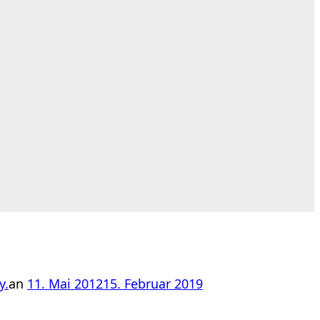
Veröffentlicht
y.
an
11. Mai 2012
15. Februar 2019
am