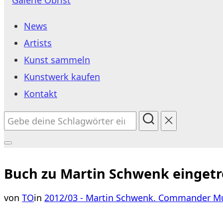
Inhalt
News
springen
Artists
Kunst sammeln
Kunstwerk kaufen
Kontakt
Suchen
nach:
Seitenleiste
&
Buch zu Martin Schwenk eingetr
Navigation
von
TO
in
2012/03 - Martin Schwenk. Commander Mu
umschalten