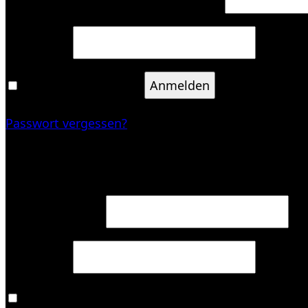
Erforderlich
Passwort
*
Angemeldet bleiben
Anmelden
Passwort vergessen?
Registrieren
Erforderlich
E-Mail-Adresse
*
Erforderlich
Passwort
*
Ja, ich möchte ein Kundenkonto eröffnen und ak