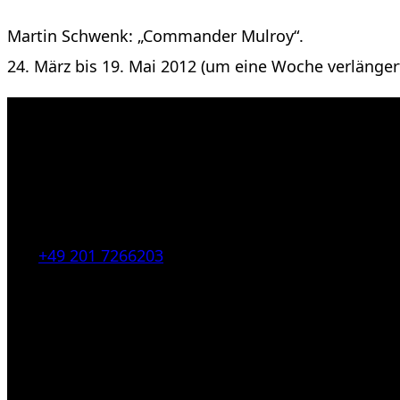
Martin Schwenk: „Commander Mulroy“.
24. März bis 19. Mai 2012 (um eine Woche verlänger
Kahrstr. 59, D-45128 Essen, Germany
Tel:
+49 201 7266203
E-Mail:
info [at] galerie-obrist.de
Öffnungszeiten:
Mittwoch – Freitag 12-18h
Samstags 10-16h