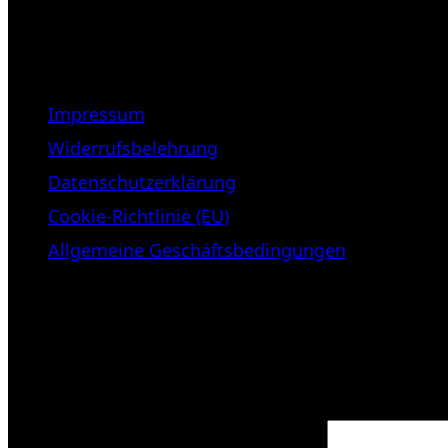
LEGAL NOTICE
Impressum
Widerrufsbelehrung
Datenschutzerklärung
Cookie-Richtlinie (EU)
Allgemeine Geschäftsbedingungen
KUNDENBEREICH (Login or regist
Anmelden
Erforderlich
Benutzername oder E-Mail-Adresse
*