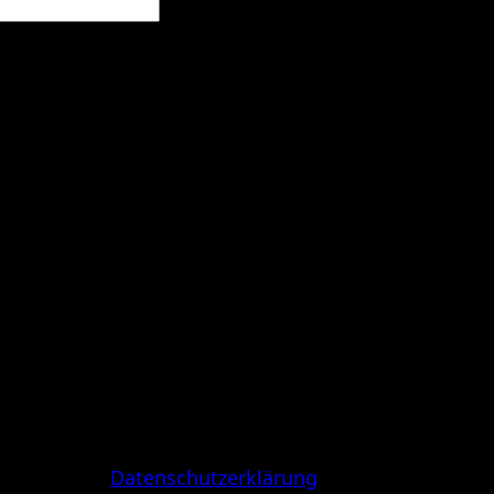
Erforderlich
zeptiere die
Datenschutzerklärung
.
*