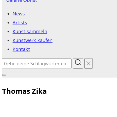
Inhalt
News
springen
Artists
Kunst sammeln
Kunstwerk kaufen
Kontakt
Suchen
nach:
Seitenleiste
&
Thomas Zika
Navigation
umschalten